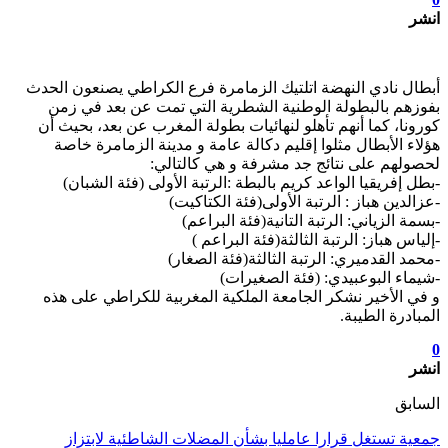
انشر
أبطال نادي النهضة اتلتيك الزمامرة فرع الكراطي يصنعون الحدث
بفوزهم بالبطولة الوطنية الشطرية التي تمت عن بعد في زمن
كورونا، كما أنهم تأهلو لنهائيات بطولة المغرب عن بعد، بحيث أن
هؤلاء الأبطال مثلوا إقليم دكالة عامة و مدينة الزمامرة خاصة
لحصولهم على نتائج جد مشرفة و هي كالتالي:
-بطل إفريقيا الواعد كريم بالبطة :الرتبة الأولى (فئة الشبان)
-عزالدين هباز : الرتبة الأولى(فئة الكتاكيت)
-بسمة الزياني: الرتبة التانية(فئة البراعم)
-إلياس هباز: الرتبة الثالثة(فئة البراعم )
-محمد القدميري: الرتبة الثالثة(فئة الصغار)
-شيماء البوعبيدي: (فئة الصغيرات)
و في الأخير نشكر الجامعة الملكية المغربية للكراطي على هذه
المبادرة الطيبة.
0
انشر
السابق
جمعية تستغل قرارا عامليا بشأن المضلات الشاطئية لابتزاز