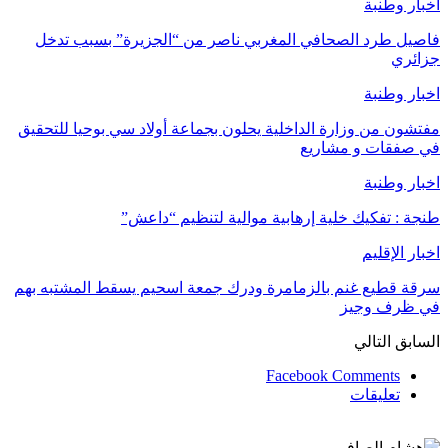
اخبار وطنبة
فاصيل طرد الصحافي المغربي ناصر من “الجزيرة” بسبب تدخل
جزائري
اخبار وطنبة
مفتشون من وزارة الداخلية يحلون بجماعة أولاد سي بوحيا للتحقيق
في صفقات و مشاريع
اخبار وطنبة
طنجة : تفكيك خلية إرهابية موالية لتنظيم “داعش”
اخبار الإقليم
سرقة قطيع غنم بالزمامرة ودرك جمعة اسحيم يسقط المشتبه بهم
في ظرف وجيز
السابق
التالي
Facebook Comments
تعليقات