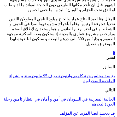
لشهور قبل ان تأخد مكانها الطبيعي دون الحاجة لموائد ما لد و طاب
او الدق تحت الحزام و “لويان” اليد و ..ما خفي احسن…
المتال هنا لعبد الفتاح عمار والحاج ميلود الناجي المقاولان اللدين
تحديا عجرفة الرئيس وقاما باخراج مشروعهما ضدا في الحيف و
الشطط و في احترام تام للقانون و هما يستعدان لإطلاق أضخم
ورارخص مشروع عقاري بالمدينة إد ستكون بقعه السكنية موجهة
للعموم و بدايةً من 300 الف درهم للبقعة و ستكون لنا عودة لهدا
الموضوع بتفصيل ..
0
انشر
السابق
رئيسة مجلس جهة كلميم وادنون تصرف 95 مليون سنتيم لشراء
الملحفة الصحراوية
التالي
الجالية المغربية في السودان في أمن و أمان في انتظار تأمين رحلة
العودة لبلادهم
قد يعجبك ايضا
المزيد عن المؤلف