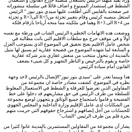
وزاد يفيد متهما الرئيس باستغلال منصبه خارج القانون و استعمال
الشطط في إستصدار الممنوع و اضاف قائلًا في سلسلة منشوراته
عبر صفحته بالفايس التي أطلعت عليها سيدي بنور نيوز ” الرئيس
استغل منصبه كرئيس وقام بتغيير تجزئة منR+5 الىR+3 و تجزئة
من R+4 الى R+3 وهما في ملكيته مما منحه أرباحا بارقام فلكه
ووضعت هده الاتهامات الخطيرة الرئيس الشاب في ورطة مع نفسه
أولآ و في موقف حرج مع سلطات الاقليم التي باتت مطالبة في
شخص عامل الاقليم بفتح تحقيق في الموضوع الذي يستوجب العزل
و المتابعة لما شهده الموضوع من فضيحة عقارية لم يسبق لها متيل
بالمدينة ان بتحول منتخب من منعش عقاري يدبر شركة عقارية
خاصة و يقوم بالترخيص و الناظر التجهيز و كل شيىء بضعف
القانون أمام سيادة ألرئيس.
هدا وبينما تعذر على “سيدي بنور نيوز”الإتصال بالرئيس لاخد وجهة
نظره في الموضوع، كشفت مصادر خاصة ان مجموعة من
المقاولين الذين تعرضوا للعرقلة و الشطط في الاستعمال المغلوط
للسلطة من طرف الرئيس في حق مشاريعهم قد دخلوا على خط
الفضيحة و قاموا باستجماع جميع الوتائق و يتجهون لوضع مجموعة
من الشكايات لدى عامل الإقليم وزارة الداخلية و المجلس الجهوي
للحسابات من أجل إنصافهم و استرجاع حقوقهم التي حرمت منهم
بجرة قلم من طرف الرئيس “الشاب”
يشار أن مجموعة من المقاولين المستتمربن بالمدينة عانوا كثيرا من
تصرفات رئيس المجلس البلدي لسيدي بنور و تأخرت مشاريعهم