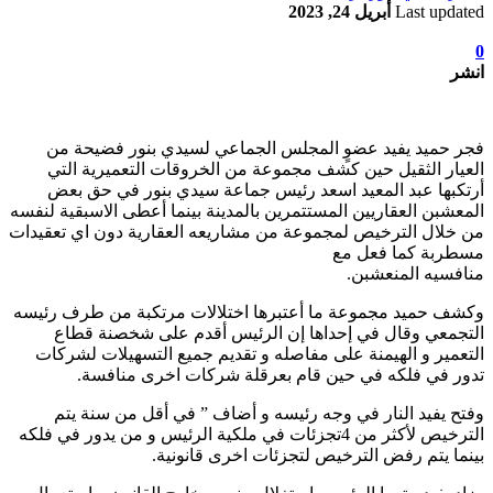
Last updated
أبريل 24, 2023
0
انشر
فجر حميد يفيد عضوٍ المجلس الجماعي لسيدي بنور فضيحة من
العيار الثقيل حين كشف مجموعة من الخروقات التعميرية التي
أرتكبها عبد المعيد اسعد رئيس جماعة سيدي بنور في حق بعض
المعشبن العقاريين المستتمرين بالمدينة بينما أعطى الاسبقية لنفسه
من خلال الترخيص لمجموعة من مشاريعه العقارية دون اي تعقيدات
مسطربة كما فعل مع
منافسيه المنعشبن.
وكشف حميد مجموعة ما أعتبرها اختلالات مرتكبة من طرف رئيسه
التجمعي وقال في إحداها إن الرئيس أقدم على شخصنة قطاع
التعمير و الهيمنة على مفاصله و تقديم جميع التسهيلات لشركات
تدور في فلكه في حين قام بعرقلة شركات اخرى منافسة.
وفتح يفيد النار في وجه رئيسه و أضاف ” في أقل من سنة يتم
الترخيص لأكثر من 4تجزئات في ملكية الرئيس و من يدور في فلكه
بينما يتم رفض الترخيص لتجزئات اخرى قانونية.