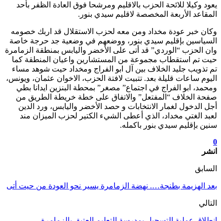
يعود وكيلا للائحة الحزب بالاقليم ومرشحا فوق العادة الظفر بأحد
المقاعد الأربعة المخصصة لاقليم سيدي بنور.
وكان خبر عودة مخداد ومن معه لحزب الاستقلال قد اربك خصومه
السياسين بإقليم سيدي بنور، ووضعهم في وضعية جد حرجة خاصة
وان الحزب “الوردي” قد أتى على الأخضر واليابس بمنطقة الزمامرة
حيت تم استقطاب مجموعة من المستشارين واعيان المنطقة كما
تم تذويب جليد الخلاف بين آل ابو الفراج ومخداد حيت شوهد مساء
اليوم ساعات قليلة بعد. تتبيت لافتة الحزب، الاخوان عثمان، ويونس،
ومحمد، ابو الفراج في اجتماع” مصغر” بمحطة البنزين ايدانا بطي
صفحة الخلاف “المفتعل” والاتفاق على خطة خريطة الطريق من
أجل الدخول لغمار الانتخابات و حصد الأخضر واليابس، ورد الدين
لعبد الغتي مخداد، الذي أعطى الشيء الكتير لحزب الميزان مند
سنين بإقليم سيدي بنور باكمله.
0
انشر
السابق
بعد الهزيمة بطنجة…. نهضة الزمامرة يسير نحو العودة من حيت أتى
التالي
انطلاق عملية التسجيل بمدرسة التعليم العتيق بالزمامرة