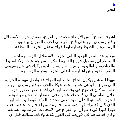
0
انشر
اشرف صباح أمس الأربعاء محمد ابو الفراج، مفتش حزب الاستقلال
بإقليم سيدي بنور على فتح مقر تاني لحزب الميزان بباشوية
الزمامرة و بالضبط بعمارة ابو الفراج معقل الحزب بالمنطقة.
ويعتبر هدا المقر الجديد الثاني لحزب الاستقلال بالزمامرة إذ من
المنتظر أن يستقبل فروع الدائرة المكونة من جماعات اولاد اسبيطة،
والغنادرة، والواليدية، واتنين الغربية، وسانية بركيك في حين سيبقى
المقر القديم رهن إشارة مناضلي الحزب بمدينة الزمامرة.
وبهذا التدشين يكون الحاج محمد ابو الفراج قد واصل مهمته الحزبية
التي تفرغ لها و هي عملية إعادة هيكلة الحزب ياقليم سيدي بنور ،
علما انه كان قد نجح في وقت سابق في اقناع بعض صقور حزب
علال الفاسي التي كانت قد غادرته في الانتخابات الاخيرة بالعودة
للحزب، كما هو الشأن لعبد الغني مخداد، العائد بقوة لبيته السابق
الذي كان قد ترك فيه بصمته و مجموعة من الانجازات عندما لعب
دورا كبيرا في دعم آل ابو الفراج في الانتخابات البرلمانية السابقة
وكان قد ساهم في فوزهم في الفوز بثلاثة ولايات متتالية قبل أن