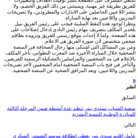
يكتفي المشرف على الصفحة بنشر توقيت الأهداف والتغييرات
للفريق بطريقة غير مهنية. ويستثني من ذلك الفريق الخصم، ولا
ينشر اللاعبين الحاصلين على الانذارات والمطرودين، ولا تصريحات
المدربين واللاعبين بعد نهاية المباراة.
ونظرا لوجود هذه النقط السلبية فيجب على رئيس الفريق نبيل
بلخدير المكلف بتصريف مهام رئيس النادي إدخال إصلاحات على
هذه الصفحة، ولما لا إحداث موقع رسمي للفريق وتزويده بطاقم
صحفي متخصص لان صورة الفريق هي الاعلام.
ومن بين المشاكل التي اشتكى منها رجال الصحافة في المنصة
الصحفية خلال المباراة الأخيرة ضد المغرب التطواني، تأخر المكلف
بالإعلام في مد الصحفيين والمراسلين بالتشكيلة الرسمية للفريقين،
والتأخر في فتح باب المنصة الصحفية أمام الصحفيين لأخذ تصريحات
المدربين واللاعبين، وبعد المرافق الصحية عن المنصة الصحفية.
0
انشر
السابق
منصة الشباب بسيدي بنور تنظم عدة أنشطة ضمن المرحلة الثالثة
للمبادرة الوطنية للتنمية البشرية
التالي
عامل إقليم سيدي بنور يعطي انطلاقة موسم الشمندر السكري