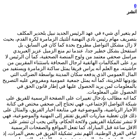
0
انشر
لم يتغير أي شيء في عهد الرئيس الجديد نبيل بلخدير المكلف
بتصريف مهام رئيس نادي النهضة أتلتيك الزمامرة لكرة القدم، بحيث
لا زال مشكل التواصل مطروح بحدة كما كان في السابق، بل
استفحل بشكل خطير جدا، عندما تم منع الزميل عزيز العبريدي
مراسل صحفي معتمد من ولوج المنصة الصحفية، كما أن الرئيس لا
يرد على المكالمات الهاتفية لرجال الصحافة باستثناء المقربين من
حاشيته، مع العلم أنه يراس فريقا يمثل ساكنة الزمامرة ويستفيد من
المال العمومي الذي يدفعه سكان المدينة بواسطة الضرائب التي
يؤدونها للخزينة، كما أنه يمثل جمعية عمومية ومفروض عليه التصريح
بالمعلومات لمن يريد الحصول عليها في إطار قانون الحق في
الحصول على المعلومات.
كما انه مطالب بإدخال تغييرات على الصفحة الرسمية للفريق على
شبكة التواصل الإجتماعي، فهي تحتاج إلى صحفي مختص في كتابة
الأخبار الرياضية، والموضوعية في متابعة أخبار الفريق، والمثال على
ذلك فإن تغطية مباريات الفريق تفتقر إلى المهنية والموضوعية، فهي
لا تنشر تشكيلة الفريقين ولائحة الحكام، والتي يجب أن تنشر على
الاقل ساعة قبل المباراة، كما تفعل المواقع والصفحات الرسمية
لباقي الفرق الوطنية، اللهم نشر تشكيلة الفريق في بعض المرات، إذ