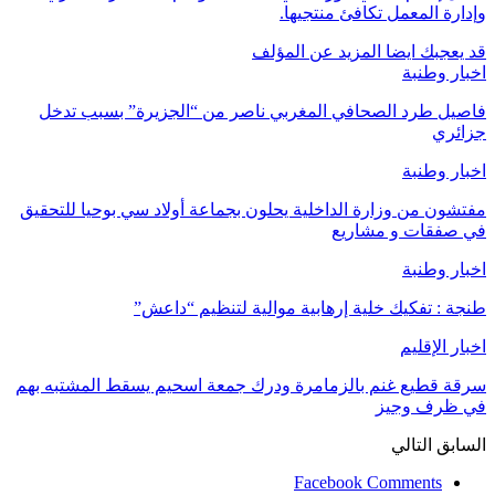
وإدارة المعمل تكافئ منتجيها.
قد يعجبك ايضا
المزيد عن المؤلف
اخبار وطنبة
فاصيل طرد الصحافي المغربي ناصر من “الجزيرة” بسبب تدخل
جزائري
اخبار وطنبة
مفتشون من وزارة الداخلية يحلون بجماعة أولاد سي بوحيا للتحقيق
في صفقات و مشاريع
اخبار وطنبة
طنجة : تفكيك خلية إرهابية موالية لتنظيم “داعش”
اخبار الإقليم
سرقة قطيع غنم بالزمامرة ودرك جمعة اسحيم يسقط المشتبه بهم
في ظرف وجيز
السابق
التالي
Facebook Comments