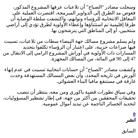
وسجلت مصادر “الصباح” أن تلاعبات عرفها المشروع المذكور،
فعوض مد الطرق إلى الدواوير المبرمجة، اقتصرت العملية على
المعاقل الانتخابية للرؤساء ونوابهم، واكتشفت سلطة الوصاية أن
طرقا إقليمية تم استثناؤها وإعطاء الأولوية لطرق تؤدي إلى أراضي
منتخبين، أو إلى المناطق التي يترشحون بها.
ولم يسلم مشروع مسالك جهة البيضاء سطات من تلاعبات، تسببت
فيها صراعات حزبية، على اعتبار أن الرؤساء تكلفوا بتحديد
المسارات ذات الأولوية في أوراش المشروع الرامي إلى الانتقال من
47 إلى 90 في المائة، من المسالك المجهزة.
وكشفت مصادر “الصباح” أن حسابات انتخابية تسببت في عدم إنهاء
الورش في تاريخه المحدد، وأن بعض المسالك المستهدفة وجدت
غارقة في مستنقع مافيا البناء العشوائي.
وفي سياق تطورات قضية باكوري ومن معه، ينتظر أن تنصب
تحقيقات المحققين من أكثر من جهة، في إطار تشطير المسؤوليات،
لتحديد الخسائر الناجمة عن تبديد أموال عمومية.
0
انشر
السابق