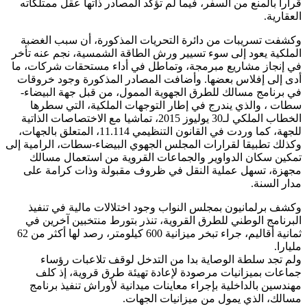
قرارا بالمنع من السفر، فيما لم تؤكد المصادر ذاتها عقل ممتلكاته
العقارية.
وكشفت تسريبات من دائرة التحريات المذكورة، أن سبب الغضبة
الملكية يعود إلى سوء تسيير ورش الطاقة الشمسية، نجم عنه تأخر
في إنجاز مشاريع مبرمجة، وتماطل في أداء مستحقات شركات، ما
أدى إلى إفلاس بعضها. وأضافت المصادر المذكورة وجود خروقات
في برنامج مسالك للطرق الجهوية الممول، من قبل جهة البيضاء-
سطات ، والذي يندرج في إطار التوجهات الملكية، التي سطرها
الخطاب الملكي لـ30 يوليوز 2015، تماشيا مع الاختصاصات الذاتية
للجهة، كما وردت في القانون التنظيمي 11.114، المتعلق بالجهات،
وكذلك تطبيقا لقرارات المجلس الجهوي البيضاء-سطات، الرامية إلى
تمكين سكان الدواوير والجماعات القروية من استعمال مسالك
مجهزة، تسهل عملية النقل في ظروف مقبولة وذات كرامة على
مدار السنة.
وكشف برلمانيون بمجلس النواب وجود اختلالات مالية في تنفيذ
البرنامج الوطني للطرق القروية، تنذر بتورط منتخبين آخرين في
ثمانية أقاليم، جراء تبخر ميزانية 600 كيلومتر، رصد لها أكثر من 62
مليارا.
ولم تجد سلطة الوصاية بدا من التدخل لوقف تلاعبات رؤساء
جماعات بميزانيات مرصودة لإعادة تهيئة طرق قروية، إذ كلف
مهندسين بالداخلية بإجراء معاينات ميدانية لأوراش تنفيذ برنامج
مسالك، الذي يمول من ميزانيات الجهات.