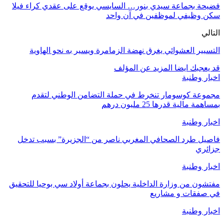
فضيحة بجماعة سيدي بنور… السايسي يوقع على عقدي كراء فيلا
سكن وظيفي لموظفين في آن واحد
التالي
التسيير العشوائي يغرق نهضة الزمامرة ويسير به نحو الهاوية
قد يعجبك ايضا
المزيد عن المؤلف
اخبار وطنبة
مجموعة كوسومار تنخرط في حملة التضامن الوطني لتقدم
بمساهمة مالية قدرها 25 مليون درهم
اخبار وطنبة
فاصيل طرد الصحافي المغربي ناصر من “الجزيرة” بسبب تدخل
جزائري
اخبار وطنبة
مفتشون من وزارة الداخلية يحلون بجماعة أولاد سي بوحيا للتحقيق
في صفقات و مشاريع
اخبار وطنبة