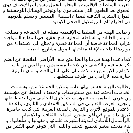
الغربية السلطات الإقليمية و المحلية لتحمل مسؤوليتها لإنصاف ذوي
الحقوق بعد الطعون التي سيتقدمون بها وتوفير الوسائل اللوجستية و
الموارد البشرية الكافية لضمان استقبال المعنيين و تسلم طعونهم
في احترام تام للبروتوكول الصحي لكوفيد
و طالب الهيئة من السلطات الإقليمية ممتلة في الجماعة و مصلحة
المياه و الغابات و السلطة المحلية بفتح تحقيق في المقالع المتواجدة
بتراب الجماعة خاصة أن الجماعة فقيرة و تحتاج إلى الاستفادة من
مواردها الداخلية لإغناء مداخيلها لتمويل مشاريع التنمية .
كما دعت الهيئة في بيانها أيضا بفتح ملف الأراضي الفائضة عن الضم
بكل شفافية و الكشف عن لائحة المستفيدين منها ليس من باب
الاتهام و لكن من باب الاطمئنان على المال العام و مدى قانونية
حيازة هذه الأراضي من طرف مستغليها .
وطالبت الهيئة بحسب بيانها دائما بتمكين الجماعة من مؤسسات
الخدمات الاجتماعية من مستوصفات و تخفيف الضغط عن مؤسسة
إبن عربي التعليمية ببناء مؤسسات أخرى للتخفيف من الضغط عليها
و تجويد العرض التعليمي في السلكين الإعدادي و الثانوي، و إعادة
الاعتبار للموقع الأثري و التاريخي لمدينة الغربية التي كانت حاضرة
كبرى ذات يوم في أفق تشجيع السياحة الثقافية و الاهتمام
بالرأسمال اللامادي لمدينة اشتهرت علمائها و فقهائها و صلحائها ، و
بناء متحف صغير لتجميع التحف و اللقى التي تتوفر عليها الكثير من
الأسر .