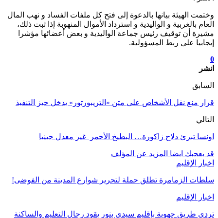
وختمت الهيئة بيانها بالدعوة إلى فتح كل ملفات الفساد و نهب المال
العام بالغربية و الواليدية و استرداد الأموال المنهوبة إذا ثبت ذلك،
مشيرة أن توقيف رئيس جماعة الواليدية و بعض أعضائها مؤشرا
إيجابيا على ربط المسؤولية.
0
انشر
السابق
قرار منع نقل الأشخاص على متن «التريبورتور» يدخل حيز التنفيذ
التالي
اونسا تبرئ دلاح زاكورة… البطيخ الأحمر غير معدل جينيا
قد يعجبك ايضا
المزيد عن المؤلف
اخبار الإقليم
سلطات الزمامرة تطلق حملة لتحرير شوارع المدينة من الفوضى!
اخبار الإقليم
تردي طريق جهوية بإقليم سيدي بنور يقود رجال التعليم والساكنة