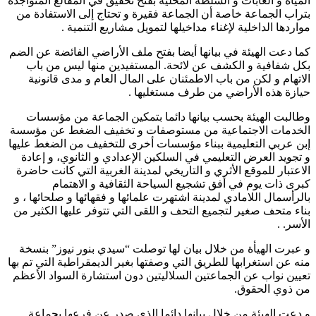
المياه و الغابات و السلطة المحلية بفتح تحقيق في المقالع المتواجدة
بتراب الجماعة خاصة أن الجماعة فقيرة و تحتاج إلى الاستفادة من
مواردها الداخلية لإغناء مداخيلها لتمويل مشاريع التنمية .
كما دعت الهيئة في بيانها أيضا بفتح ملف الأراضي الفائضة عن الضم
بكل شفافية و الكشف عن لائحة. المستفيدين منها ليس من باب
الاتهام و لكن من باب الاطمئنان على المال العام و مدى قانونية
حيازة هذه الأراضي من طرف مستغليها .
وطالبت الهيئة بحسب بيانها دائما بتمكين الجماعة من مؤسسات
الخدمات الاجتماعية من مستوصفات و تخفيف الضغط عن مؤسسة
إبن عربي التعليمية ببناء مؤسسات أخرى للتخفيف من الضغط عليها
و تجويد العرض التعليمي في السلكين الإعدادي و الثانوي، و إعادة
الاعتبار للموقع الأثري و التاريخي لمدينة الغربية التي كانت حاضرة
كبرى ذات يوم في أفق تشجيع السياحة الثقافية و الاهتمام
بالرأسمال اللامادي لمدينة اشتهرت علمائها و فقهائها و صلحائها ، و
بناء متحف صغير لتجميع التحف و اللقى التي تتوفر عليها الكثير من
الأسر. .
و عبرت الهيأة من خلال بيان لها توصلت “سيدي بنور نيوز” بنسخة
منه عن استغرابها للطريق التي وصفتها بغير الديمقراطية التي تم بها
تعيين نواب عن الجماعتين السلاليتين دون استشارة السواد الأعظم
من ذوي الحقوق.
و دعت الهيئة من خلال بيانها دائما الذي صدر عن فرعها بجماعة