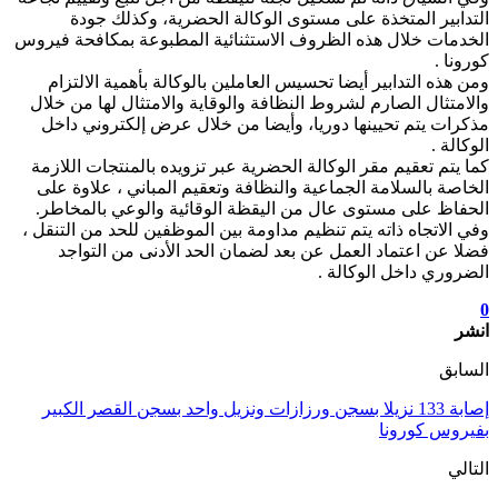
التدابير المتخذة على مستوى الوكالة الحضرية، وكذلك جودة
الخدمات خلال هذه الظروف الاستثنائية المطبوعة بمكافحة فيروس
كورونا .
ومن هذه التدابير أيضا تحسيس العاملين بالوكالة بأهمية الالتزام
والامتثال الصارم لشروط النظافة والوقاية والامتثال لها من خلال
مذكرات يتم تحيينها دوريا، وأيضا من خلال عرض إلكتروني داخل
الوكالة .
كما يتم تعقيم مقر الوكالة الحضرية عبر تزويده بالمنتجات اللازمة
الخاصة بالسلامة الجماعية والنظافة وتعقيم المباني ، علاوة على
الحفاظ على مستوى عال من اليقظة الوقائية والوعي بالمخاطر.
وفي الاتجاه ذاته يتم تنظيم مداومة بين الموظفين للحد من التنقل ،
فضلا عن اعتماد العمل عن بعد لضمان الحد الأدنى من التواجد
الضروري داخل الوكالة .
0
انشر
السابق
إصابة 133 نزيلا بسجن ورزازات ونزيل واحد بسجن القصر الكبير
بفيروس كورونا
التالي