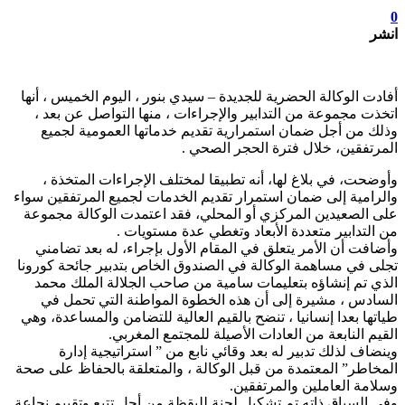
0
انشر
أفادت الوكالة الحضرية للجديدة – سيدي بنور ، اليوم الخميس ، أنها
اتخذت مجموعة من التدابير والإجراءات ، منها التواصل عن بعد ،
وذلك من أجل ضمان استمرارية تقديم خدماتها العمومية لجميع
المرتفقين، خلال فترة الحجر الصحي .
وأوضحت، في بلاغ لها، أنه تطبيقا لمختلف الإجراءات المتخذة ،
والرامية إلى ضمان استمرار تقديم الخدمات لجميع المرتفقين سواء
على الصعيدين المركزي أو المحلي، فقد اعتمدت الوكالة مجموعة
من التدابير متعددة الأبعاد وتغطي عدة مستويات .
وأضافت أن الأمر يتعلق في المقام الأول بإجراء، له بعد تضامني
تجلى في مساهمة الوكالة في الصندوق الخاص بتدبير جائحة كورونا
الذي تم إنشاؤه بتعليمات سامية من صاحب الجلالة الملك محمد
السادس ، مشيرة إلى أن هذه الخطوة المواطنة التي تحمل في
طياتها بعدا إنسانيا ، تنضح بالقيم العالية للتضامن والمساعدة، وهي
القيم النابعة من العادات الأصيلة للمجتمع المغربي.
وينضاف لذلك تدبير له بعد وقائي نابع من ” استراتيجية إدارة
المخاطر” المعتمدة من قبل الوكالة ، والمتعلقة بالحفاظ على صحة
وسلامة العاملين والمرتفقين.
وفي السياق ذاته تم تشكيل لجنة لليقظة من أجل تتبع وتقييم نجاعة