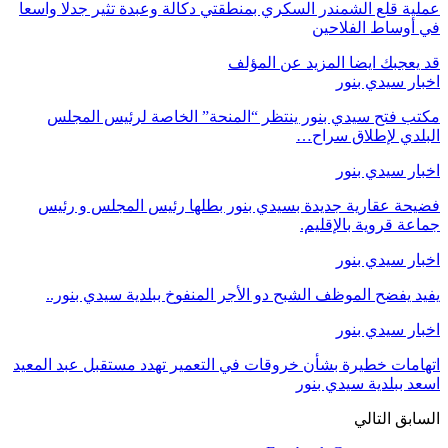
عملية قلع الشمندر السكري بمنطقتي دكالة وعبدة تثير جدلا واسعا
في أوساط الفلاحين
قد يعجبك ايضا
المزيد عن المؤلف
اخبار سيدي بنور
مكتب فتح سيدي بنور ينتظر “المنحة” الخاصة لرئيس المجلس
البلدي لإطلاق سراح…
اخبار سيدي بنور
فضيحة عقارية جديدة بسيدي بنور بطلها رئيس المجلس و رئيس
جماعة قروية بالإقليم.
اخبار سيدي بنور
يفيد يفضح الموظف الشبح دو الأجر المنفوخ ببلدية سيدي بنور..
اخبار سيدي بنور
اتهامات خطيرة بشأن خروقات في التعمير تهدد مستقبل عبد المعيد
اسعد ببلدية سيدي بنور
السابق
التالي