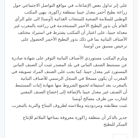
على إثر تداول بعض الإشاعات في مواقع التواصل الاجتماعي حول
زراعة بطيخ أحمر معدل جينيا بمنطقة زاكورة، ينهي المكتب
الوطني للسلامة الصحية للمنتجات الغذائية (أونسا) الى علم الرأي
العام بأن بذور البطيخ الأحمر المستخدمة في زراعته بالمغرب غير
معدلة جينيا، على اعتبار أن المكتب يشترط في استيراد مختلف
الأصناف النباتية بما في ذلك بذور البطيخ الأحمر الحصول على
ترخيص مسبق من أونسا.
ويلزم المكتب مستوردي الأصناف النباتية التوفر على شهادة صادرة
عن مستنبط الصنف النباتي في بلد المصدر تثبت أن الصنف النباتي
المستورد غير معدل جينيا. كما يجب على الصنف المراد تسويقه في
المغرب أن يكون مسجلا في السجل الرسمي للأصناف النباتية
بالمغرب بعد استيفائه لجميع الشروط منها شهادة إثبات المستنبط
أن الصنف غير معدل جينيا بالإضافة إلى إخضاع الصنف المعني
لتجارب من طرف مصالح أونسا
تثبت مطابقته ومردوديته وملاءمته لظروف المناخ والتربة بالمغرب.
جدير بالذكر أن منطقة زاكورة معروفة بمناخها الملائم للإنتاج
المبكر للبطيخ