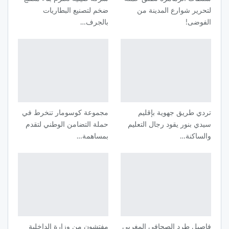
لتحرير شوارع المدينة من
ضخم لتصنيع البطاريات
الفوضى!
بالجرف…
تردي طريق جهوية بإقليم
مجموعة كوسومار تنخرط في
سيدي بنور يقود رجال التعليم
حملة التضامن الوطني لتقدم
والساكنة…
بمساهمة…
فاصيل طرد الصحافي المغربي
مفتشون من وزارة الداخلية