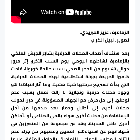
الزمامرة : عزيز العبريدي.
تصوير : نبيل الكراب.
بعد استئناف أصحاب المحلات الحرفية بشارع الجيش الملكي
بالزمامرة نشاطهم اليومي يوم السبت الأخير، إثر مرور
حوالي 40 يوم من الحجر الصحي بسبب جائحة كورونا، قامت
كاميرا الجريدة بجولة استطلاعية لهذه المحلات الحرفية،
التي بدأت تسترجع حركتها شيئا فشيئا، وما أثار انتباهنا هو
وجود محلات حرفية وتجارية لا زالت تعمل بسبب عدم
توصلها إلى حل مرض مع الجهات المسؤولة، في حين تحولت
محلات أخرى إلى أطلال ودمار بعد هدمها من أجل
الإستفادة من محلات أخرى سواء بالحي الصناعي أو بأماكن
أخرى داخل المدينة، وقد عبر مجموعة من المتضررين في
شهاداتهم عن استياءهم العميق وغضبهم من جراء عدم
إلتزام المجلس الجماعي للزمامرة، بالحلول المتفق عليها