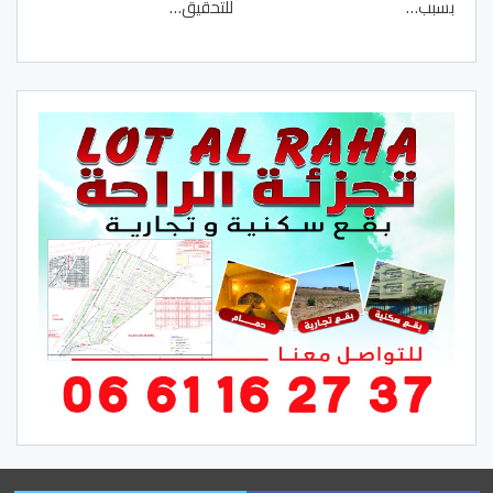
بسبب…
للتحقيق…