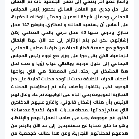
وأشار عضو آخر ينتمي إلى نفس الجمعية بأنه تم الإتفاق
على حل جدري مع العامل السابق بحضور رئيس المجلس
الجماعي وممثل شركة العمران وممثل الوكالة الحضرية،
على أساس أن يستفيد المالك والمكتري، وتوفير 147 محل
تجاري وحرفي منها 40 محل حرفي بالحي الصناعي رهن
إشارتهم، لكن لم يتم الإلتزام إلى حد الآن بهذا الإتفاق
الموقع مع جمعية قطار الحياة من طرف المجلس الجماعي
للزمامرة، الذي بقي حبرا على ورق مع لجوء رئيس المجلس
الجماعي إلى حلول فردية، وبالتالي غياب رؤيا واضحة لحل
هذا المشكل في رمته، لكن المعضلة هي التي يواجها
أصحاب الحرف النظيفة بحيث لا توجد محلات تجارية على حيز
الوجود لكي ينتقلوا، وأضاف بأنه تم إعطاؤهم المحلات
التجارية الموجودة بحي البام على الواجهة، تم عاد وقال لهم
الرئيس بأن هناك إشكال قانوني، واقترح عليهم الدكاكين
التي سيتم إحداثها بمحطة سيارات الأجرة الكبيرة عددها 12
لكنها غير موجودة يجب على صاحب المحل الهدم والإنتظار،
وهو ما خلق ضحايا غير مستفيدين إلى حد الآن بالرغم من
هدمهم لمحلاتهم التجارية، ومن هذا نطالب كجمعية من