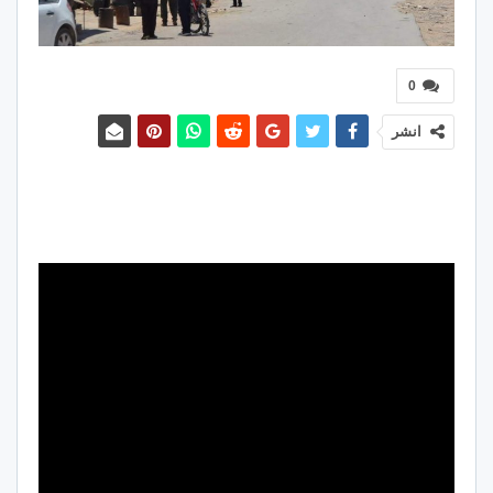
0
انشر