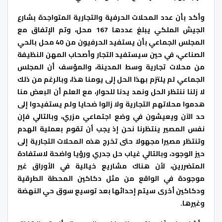
وأكد بأن عدد المحلات الحرفية والتجارية المتواجدة بشارع
الجيش الملكي يبلغ عددها 167 محل، وتم الإتفاق مع
المجلس الجماعي بأن يستفيد الحرفيون من 40 محل بالحي
الصناعي، في حين سيستفيد التجار وأصحاب المهن النظيفة
من محلات تجارية وسط المدينة، والمؤسف أن المجلس
الجماعي لم يلتزم بهذا الحل إلى يومنا هذا، وبالرغم من ذلك
لا زلنا ننتظر الحل ونمد يدنا للحوار، مع العلم أن البعض منا
هدموا محلاتهم التجارية ولا زالوا ضحايا ولم يستفيدوا إلى
حد الآن ويعيشون في وضع اجتماعي مزري، وبالتالي فإن
نفس المصير ينتظرنا نحن إذ يجب أن تقوم بعملية الهدم
وتنتظر مصيرا مجهولا حتى تخرج هذه المحلات التجارية إلى
حيز الوجود، وبالتالي غياب حل جدري ورؤيا واضحة لاستفادة
المتضررين، لأن هناك مشاريع خيالية في الأوراق غير
موجودة في الواقع من مثل دكاكين المحطة الطرقية
ودكاكين أخرى سيتم إحداثها بعد توسيع سوق حي النهضة
وغيرها.