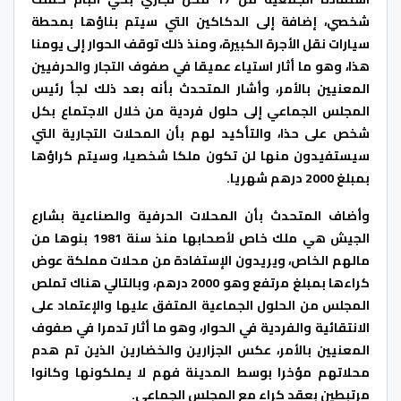
شخصي، إضافة إلى الدكاكين التي سيتم بناؤها بمحطة
سيارات نقل الأجرة الكبيرة، ومنذ ذلك توقف الحوار إلى يومنا
هذا، وهو ما أثار استياء عميقا في صفوف التجار والحرفيين
المعنيين بالأمر، وأشار المتحدث بأنه بعد ذلك لجأ رئيس
المجلس الجماعي إلى حلول فردية من خلال الاجتماع بكل
شخص على حذا، والتأكيد لهم بأن المحلات التجارية التي
سيستفيدون منها لن تكون ملكا شخصيا، وسيتم كراؤها
بمبلغ 2000 درهم شهريا.
وأضاف المتحدث بأن المحلات الحرفية والصناعية بشارع
الجيش هي ملك خاص لأصحابها منذ سنة 1981 بنوها من
مالهم الخاص، ويريدون الإستفادة من محلات مملكة عوض
كراءها بمبلغ مرتفع وهو 2000 درهم، وبالتالي هناك تملص
المجلس من الحلول الجماعية المتفق عليها والإعتماد على
الانتقائية والفردية في الحوار، وهو ما أثار تدمرا في صفوف
المعنيين بالأمر، عكس الجزارين والخضارين الذين تم هدم
محلاتهم مؤخرا بوسط المدينة فهم لا يملكونها وكانوا
مرتبطين بعقد كراء مع المجلس الجماعي.