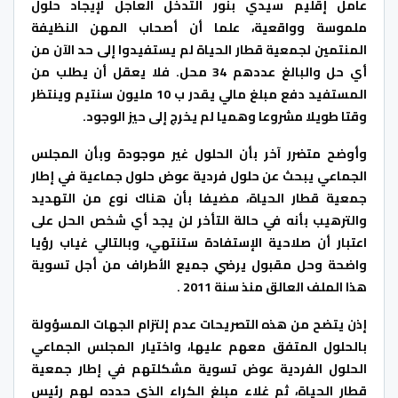
عامل إقليم سيدي بنور التدخل العاجل لإيجاد حلول
ملموسة وواقعية، علما أن أصحاب المهن النظيفة
المنتمين لجمعية قطار الحياة لم يستفيدوا إلى حد الآن من
أي حل والبالغ عددهم 34 محل. فلا يعقل أن يطلب من
المستفيد دفع مبلغ مالي يقدر ب 10 مليون سنتيم وينتظر
وقتا طويلا مشروعا وهميا لم يخرج إلى حيز الوجود.
وأوضح متضرر آخر بأن الحلول غير موجودة وبأن المجلس
الجماعي يبحث عن حلول فردية عوض حلول جماعية في إطار
جمعية قطار الحياة، مضيفا بأن هناك نوع من التهديد
والترهيب بأنه في حالة التأخر لن يجد أي شخص الحل على
اعتبار أن صلاحية الإستفادة ستنتهي، وبالتالي غياب رؤيا
واضحة وحل مقبول يرضي جميع الأطراف من أجل تسوية
هذا الملف العالق منذ سنة 2011 .
إذن يتضح من هذه التصريحات عدم إلتزام الجهات المسؤولة
بالحلول المتفق معهم عليها، واختيار المجلس الجماعي
الحلول الفردية عوض تسوية مشكلتهم في إطار جمعية
قطار الحياة، ثم غلاء مبلغ الكراء الذي حدده لهم رئيس