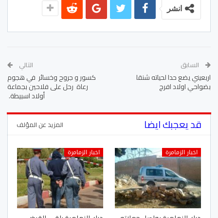
انشر
السابق
التالي
اربعيني يضع حدا لحياته شنقا
كسور و جروح وخسائر في هجوم
بضواحي اولاد افرج
رعاة رحل على فلاحين بجماعة
أولاد اسبيطة.
قد يعجبك ايضا
المزيد عن المؤلف
اخبار الزمامرة
اخبار الزمامرة