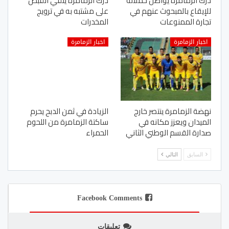
درك الزمامرة يواصل حملاته
درك الزمامرة يلقي القبض
للإيقاع بالمبحوث عنهم في
على مشتبه به في ترويج
تجارة الممنوعات
المخدرات
اخبار الزمامرة
اخبار الزمامرة
نهضة الزمامرة ينتصر خارج
الزيادة في ثمن الدبح يحرم
الميدان ويعزز مكانه في
ساكتة الزمامرة من اللحوم
صدارة القسم الوطني الثاني
الحمراء
السابق
التالي
Facebook Comments
تعليقات