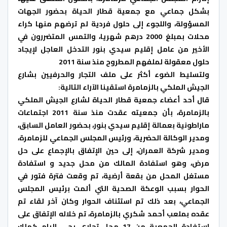
بشكل جماعي مع جمعية قطار الحياة بحضور الجهات
المسؤولة، واللجوء إلى حلول فردية لم ترضهم منها كراء
محلات بمبلغ 2000 درهم شهريا، والتمس المتضررون في
الأخير من عامل إقليم سيدي بنور التدخل العاجل لإيجاد
حلول معقولة لملفهم المطروح منذ سنة 2011
ولتسليط الضوء أكثر على ملف التجار والحرفيين بشارع
الجيش الملكي بالزمامرة استقينا الآراء التالية:
قال أحد أعضاء جمعية قطار الحياة لشارع الجيش الملكي
بالزمامرة، بأن جمعيته عقدت منذ سنة 2011 اجتماعات
ماراطونية بعمالة إقليم سيدي بنور، بحضور العامل السابق،
ومدير الوكالة الحضرية، ورئيس المجلس الجماعي للزمامرة،
ومدير شركة العمران، إلى حين الإتفاق بالإجماع على حل
مرض، وهو استفادة المالك من محل جديد و استفادة
مستغل المحل من بقعة أرضية، تم وقعت فترة فتور في
الحوار بسبب الوعكة الصحية التي ألمت برئيس المجلس
الجماعي، بعد ذلك تم استئناف الحوار وكان آخر لقاء تم
عقده بملعب أحمد شكري بالزمامرة، تم خلاله الإتفاق على
استفادة الجمعية من 17 محل تجاري بحي البام كملك