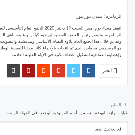
الزمامرة : سيدي بنور نيوز
انعقد مساء يوم أمس السبت 19 دجنبر 20
الزمامرة، بحضور رئيس العصبة الوطنية إبراهيم كياس و عتيقة باهي النائ
وقد تم خلال هذا الجمع العام تلاوة النظام الأساسي ومناقشته والتصويت 
هو المصطفى محفاض الذي تم انتخابه بالإجماع كاتبا محليا للعصبة الوطني
وإعطاؤه الصلاحية لتشكيل أعضاء مكتبه في الأيام القليلة القادمة.
انشر
السابق
غيابات وازنة لنهضة الزمامرة أمام المولودية الوجدية في الجولة الرابعة
قد يعجبك ايضا