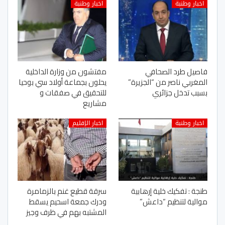
اخبار وطنبة
اخبار وطنبة
فاصيل طرد الصحافي
مفتشون من وزارة الداخلية
المغربي ناصر من “الجزيرة”
يحلون بجماعة أولاد سي بوحيا
بسبب تدخل جزائري
للتحقيق في صفقات و
مشاريع
اخبار وطنبة
اخبار الإقليم
طنجة : تفكيك خلية إرهابية
سرقة قطيع غنم بالزمامرة
موالية لتنظيم “داعش”
ودرك جمعة اسحيم يسقط
المشتبه بهم في ظرف وجيز