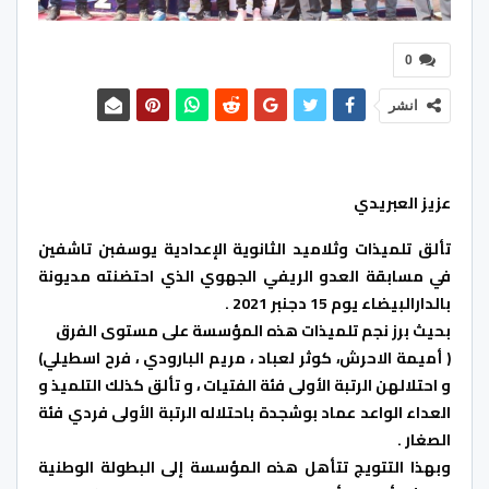
0
انشر
عزيز العبريدي
تألق تلميذات وثلاميد الثانوية الإعدادية يوسفبن تاشفين
في مسابقة العدو الريفي الجهوي الذي احتضنته مديونة
بالدارالبيضاء يوم 15 دجنبر 2021 .
بحيث برز نجم تلميذات هذه المؤسسة على مستوى الفرق
( أميمة الاحرش، كوثر لعباد ، مريم البارودي ، فرح اسطيلي)
و احتلالهن الرتبة الأولى فئة الفتيات ، و تألق كذلك التلميذ و
العداء الواعد عماد بوشجدة باحتلاله الرتبة الأولى فردي فئة
الصغار .
وبهذا التتويج تتأهل هذه المؤسسة إلى البطولة الوطنية