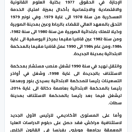
الإجازة في الحقوق 1977 بكلية العلوم القانونية
والاقتصادية والاجتماعية بأكدال بميزة امتياز، الخدمة
العسكرية من سنة 1978 الى غاية 1979. وفي نونبر 1979
التحق بالمعهد العالي للقضاء بالرباط وعين بمدينة الصويرة
وكيلا للملك بابتدائية الصويرة من سنة 1980 الى سنة 1982،
ومن سنة 1982 عين قاضيا مقيما بمركز اليوسفية الى غاية
1984، ومن عام 1984 الى 1990 عمل قاضيا مقيما بالمحكمة
الابتدائية بمدينة الجديدة.
وانتقل نهيد في سنة 1990 لشغل منصب مستشار بمحكمة
الاستئناف بالجديدة الى غاية 1998، وشغل في أواخر
التسعينات رئيسا للمحكمة الابتدائية بسيدي بنور وبعدها
رئيسا بالمحكمة الابتدائية بعاصمة دكالة الى غاية 2014،
ليشغل فيما بعد رئيسا بالمحكمة الاستئناف بمدينة
سطات.
وأما على المستوى الأكاديمي للرئيس الأول الجديد
لاستئنافية مراكش، فقد حصل على دبلوم الدراسات العليا
المعمقة بجامعة موبليي بفرنسا في القانون الخلص