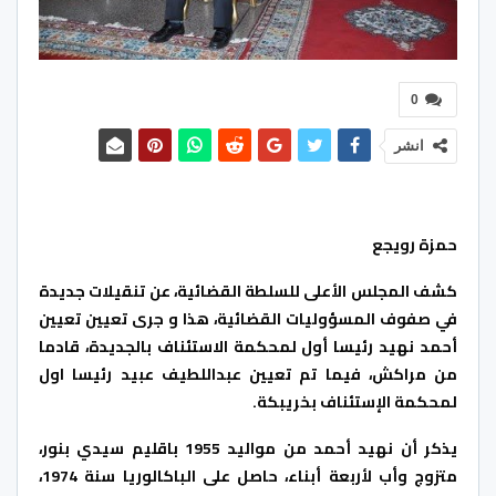
0
انشر
حمزة رويجع
كشف المجلس الأعلى للسلطة القضائية، عن تنقيلات جديدة
في صفوف المسؤوليات القضائية، هذا و جرى تعيين تعيين
أحمد نهيد رئيسا أول لمحكمة الاستئناف بالجديدة، قادما
من مراكش، فيما تم تعيين عبداللطيف عبيد رئيسا اول
لمحكمة الإستئناف بخريبكة.
يذكر أن نهيد أحمد من مواليد 1955 باقليم سيدي بنور،
متزوج وأب لأربعة أبناء، حاصل على الباكالوريا سنة 1974،