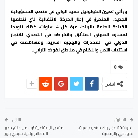
ويأتي تعيين الكولونيل حميد الوالي في منصب المسؤولية
الجديد، المتميز، في إطار الحركة الانتقالية التي تنطمها
القيادة العامة بالرباط، مرة كل 4 سنوات، كذلك تتويجا
لمساره المهني المتألق وانخراطه في التصدي للاتجار
الدولي في المخدرات والهجرة السرية، ومساهمته في
استتباب الأمن والنظام في مناطق نفوذه الترابي.
0
انشر
السابق
التالي
الموافقة على بناء مشروع سوق
مقص الإعفاء يقترب من عنق مدير
نموذجي بالزمامرة
المصالح ببلدية سيدي بنور