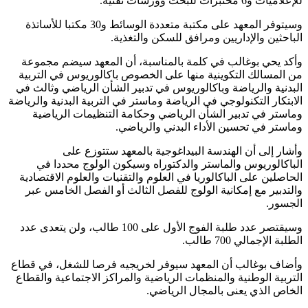
للإعلاميات و6 مختبرات للبحث وورشات تقنية.
وسيتوفر المعهد على مكتبة متعددة الوسائط و30 مكتبا للأساتذة
الباحثين والإداريين ومرافق للسكن والتغذية.
وأكد يحي بوغالب في كلمة بالمناسبة، أن المعهد سيضم مجموعة
من المسالك التكوينية منها على الخصوص باكالوريوس في التربية
البدنية والرياضة وباكالوريوس في تدبير الشأن الرياضي وثالث في
الابتكار التكنولوجي في الرياضة وماستر في التربية البدنية والرياضة
وماستر في تدبير الشأن الرياضي وحكامة التنظيمات الرياضية
وماستر في تحسين الأداء البدني والرياضي.
وأشار إلى أن الهندسة البيداغوجية بالمعهد ستتوزع على
الباكالوريوس والماستر والدكتوراه وسيكون الولوج محددا في
الحاصلين على الباكالوريا في العلوم والتقنيات والعلوم الاقتصادية
والتدبير مع إمكانية الولوج للفصل الثالث أو الفصل الخامس عبر
الجسور.
وسيقتصر عدد طلبة الفوج الأول على 100 طالب، ولن يتعدى عدد
الطلبة الإجمالي 700 طالب.
وأضاف بوغالب أن المعهد سيوفر لخريجيه فرصا للشغل، في قطاع
التربية الوطنية والمنظمات الرياضية والمراكز الاجتماعية والقطاع
الخاص الذي يعنى بالمجال الرياضي.