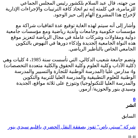
من جهته، قال عبد السلام بلكشور رئيس المجلس الجماعي
للزمامرة، في كلمته إنه تم اتخاذ كافة الترتيبات والإجراءات الإدارية
لإخراج هذا المشروع الهام إلى حيز الوجود.
وأشار إلى أنه سيتم لهذه الغاية توقيع عدة اتفاقيات شراكة مع
مؤسسات حكومية وجامعات وأندية رياضية ومع مؤسسات جامعية
دولية ومقاولات وشركات عاملة في مجال الرياضة لتعزيز موقع
هذه النواة الجامعية الجديدة وإذكاء دورها في النهوض بالتكوين
الجامعي الخاص بالتأطير الرياضي.
وتضم جامعة شعيب الدكالي، التي تأسست سنة 1985، 4 كليات وهي
(كلية الآداب وكلية العلوم وكلية الحقوق والكلية متعددة التخصصات)
و4 مدارس عليا (المدرسة الوطنية للتجارة والتسيير والمدرسة
الوطنية للعلوم التطبيقية والمدرسة العليا للتربية والتكوين
والمدرسة العليا للتكنولوجيا) وتتوزع على ثلاثة مواقع، الجديدة
وسيدي بنور والحوزية/ أزمور.
0
انشر
السابق
شركة ”سيتي باص” تفوز بصفقة النقل الحضري باقليم سيدي بنور
التالي