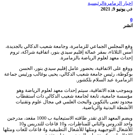
اخبار الزمامرة
الرئيسية
في
يونيو 9, 2021
0
انشر
وقع المجلس الجماعي للزمامرة، وجامعة شعيب الدكالي بالجديدة،
أمس الثلاثاء، بمقر عمالة إقليم سيدي بنور، اتفاقية شراكة، تروم
إحداث معهد لعلوم الرياضة بالزمامرة.
ووقع على الاتفاقية، بحضور عامل إقليم سيدي بنور، الحسن
بوكوطة، رئيس جامعة شعيب الدكالي، يحيى بوغالب ورئيس جماعة
الزمامرة عبد السلام بلكشور.
وبموجب هذه الاتفاقية، سيتم إحداث معهد لعلوم الرياضة وهو
مؤسسة جامعية، تابعة لجامعة شعيب الدكالي ذات استقطاب
محدود تعنى بالتكوين والبحث العلمي في مجال علوم وتقنيات
الأنشطة البدنية والرياضية.
ويضم المعهد الذي تقدر طاقته الاستيعابية ب 1000 مقعد، مدرجين
واحد للدروس والثاني للمناظرات، و10 قاعات للتدريس و10
للأشغال التوجيهية ومثلها للأشغال التطبيقية و4 قاعات للغات ومثلها