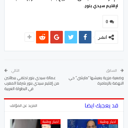
لإقليم سيدي بنور.
0
انشر
السابق
التالي
وضعية مزرية يعيشها “مارشي” حي
عمالة سيدي بنور تحتفي ببطلتين
النهضة بالزمامرة
من إقليم سيدي بنور شرفتا المغرب
في البطولة العربية
قد يعجبك ايضا
المزيد عن المؤلف
اخبار وطنبة
اخبار وطنبة