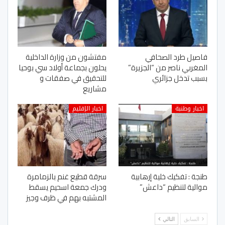
فاصيل طرد الصحافي
مفتشون من وزارة الداخلية
المغربي ناصر من “الجزيرة”
يحلون بجماعة أولاد سي بوحيا
بسبب تدخل جزائري
للتحقيق في صفقات و
مشاريع
اخبار وطنبة
اخبار الإقليم
طنجة : تفكيك خلية إرهابية
سرقة قطيع غنم بالزمامرة
موالية لتنظيم “داعش”
ودرك جمعة اسحيم يسقط
المشتبه بهم في ظرف وجيز
السابق
التالي