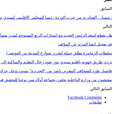
السابق
رسميا… الصادري من حزب الوردة رئيسا للمجلس الإقليمي لسيدي بن
التالي
هل يقطع اسعد الرئيس الجديد مع امتيازات الريع الممنوحة لمدير مصال
قد يعجبك ايضا
المزيد عن المؤلف
سلطات الزمامرة تطلق حملة لتحرير شوارع المدينة من الفوضى!
تردي طريق جهوية بإقليم سيدي بنور يقود رجال التعليم والساكنة إلى 
فاصيل طرد الصحافي المغربي ناصر من “الجزيرة” بسبب تدخل جزائ
مفتشون من وزارة الداخلية يحلون بجماعة أولاد سي بوحيا للتحقيق 
السابق
التالي
Facebook Comments
تعليقات