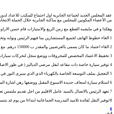
عقد المجلس الجديد لجماعة الجابرية اول اجتماع للمكتب للاعداد لدور
من الأعضاء المكونين للمجلس مع ساكنة الجابرية خلال الحملة الانتخابي
وهكذا و في مايشبه القطع مع زمن الريع والامتيازات قام حسن الاراوي ر
1 الغاء خطوط الهاتف لجميع المستشارين بما فيهم الرئيس ونوابه وتخفيض الاعتماد من 80000 درهم ل 20000 ليقتصر فقط على الموظفين وخدمات الانترنيت.
2 الغاء اعتماد ما كان يسمى بالعرضيين والمقدر ب 150000 درهم. مع الاكتفاء بحارس وسائق وامرأة تنظيف فقط.
3 تخفيظ الاعتماد المخصص للمحروقات ووضع سجل لتحركات سيارات الخدمة.
4 توفير سيارة خاصة دات مقاعد لنقل مرضى الدياليز ( في طور الاصلاح).
5 التعجيل بملف التوسعة الخاصة بالكهرباء الذي الذي سيرى النور في الاشهر القليلة القادمة.
6 استلام سيارة اسعاف جديدة الاسبوع المقبل ووضعها رهن اشارة المواطنين 24/24 مع تعيين سائق مقيم بجانب الجماعة لتسهيل المهام.
7 تعهد الرئيس بالاتصال بالسيد عامل الاقليم من اجل تقديم ملتمس تعيين خليفة للقائد في الايام القليلة المقبلة مع توفير مكتب له ولاعوان السلطة قصد رفع معانات التنقل عن ابناء الجماعة لمقر القيادة بامطل.
8/توفير النقل لفائدة ثلاميذ المدرسة الجماعاتية ابتداءا من يوم غد بتنسيق مع مدير المؤسسة لتسهيل الحملة الوطنية للتلقيح.
0
انشر