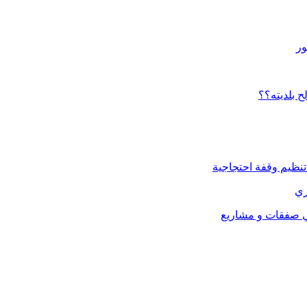
ور
ح بلديته؟؟
تنظيم وقفة احتجاجية
ري
في صفقات و مشاريع