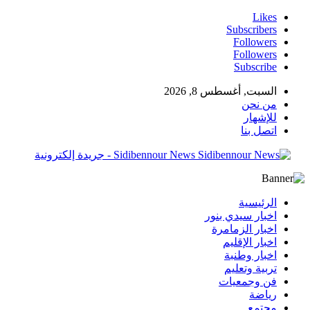
Likes
Subscribers
Followers
Followers
Subscribe
السبت, أغسطس 8, 2026
من نحن
للإشهار
اتصل بنا
Sidibennour News - جريدة إلكترونية
الرئيسية
اخبار سيدي بنور
اخبار الزمامرة
اخبار الإقليم
اخبار وطنبة
تربية وتعليم
فن وجمعيات
رياضة
مجتمع