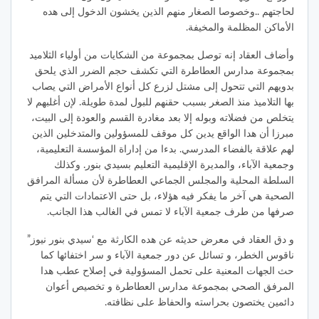
لحاجتهم ..وخصوصا الصغار منهم الذين يخشون الدخول إلى هده
الأماكن المظلمة والمخيفة.
وأضاف العقاد إنه توصل بمجموعة من الشكايات من أولياء الثلاميد
بمجموعة مدارس العطاطرة التي تكشف حجم الضرر الذي يلحق
بدويهم التي تتحول إلى مشتل لزرع كل أنواع الأمراض التي يصاب
بها التلاميذ منذ الصغر بسبب حقنهم للبول لمدة طويلة. لإن أغلبهم لا
يتخلص من فضلاته وبوله إلا بعد مغادرة القسم والعودة إلى البيت،
مبرزا أن هدا الواقع يدين كل موقف للمسؤولين والمتدخلين الذين
لهم علاقة بالفضاء المدرسي. بدءا من إداراة المؤسسة التعليمية،
وجمعية الآباء، والمديرة الإقليمية التعليم بسيدي بنور. وكذلك
السلطة المحلية والمجلس الجماعي العطاطرة لأن مسألة المرافق
الصحية هي آخر ما يفكر فيه هؤلاء، بل حتى الاعتمادات التي يتم
صرفها من طرف جمعية الآباء لا تمس في الغالب هذا الجانب.
و دق العقاد في معرض حديثه عن هده الكارثة مع ‘سيدي بنور نيوز”
ناقوس الخطر، و تسائل عن دور جمعية الآباء و سر اختفائها كما
حث الجهات المعنية على تحمل المسؤولية في إصلاح عطب هدا
المرفق الصحي بمجموعة مدارس العطاطرة و تخصيص أعوان
دائمين يختصون بحراسته والحفاظ على نظافته.