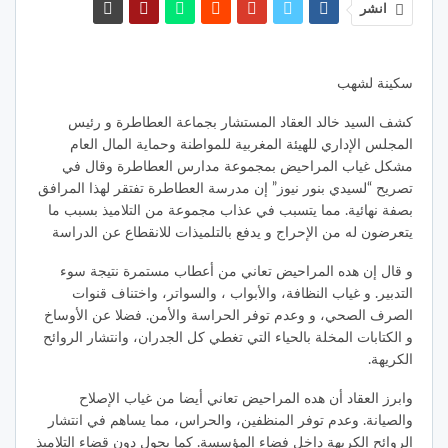
انشر
سكينة لشهب
كشف السيد خالد العقاد المستشار بجماعة العطاطرة و رئيس
المجلس الإداري للهيئة المغربية للمواطنة وحماية المال العام
مشكل غياب المراحيض بمجموعة مدارس العطاطرة وقال في
تصريح “لسيدي بنور نيوز” إن مدرسة العطاطرة تفتقر لهذا المرافق
بصفة نهائية. مما يتسبب في عذاب مجموعة من التلاميذ بسبب ما
يتعرضون له من الإحراج و يدفع بالتلميذات للانقطاع عن الدراسة
و قال إن هده المراحيض تعاني من أعطاب مستمرة نتيجة سوء
التدبير. و غياب النظافة، والأبواب ، والسواتر، واختناف قنوات
الصرف الصحي، و وعدم توفر الحراسة والأمن. فضلا عن الأوساخ
و الكتابات المخلة بالحياء التي تغطي كل الجدران، وانتشار الروائح
الكريهة.
وابرز العقاد أن هده المراحيض تعاني أيضا من غياب الإصلاح
والصيانة. وعدم توفر المنظفين، والحراس، مما يساهم في انتشار
الروائح الكريهة داخل فضاء المؤسسة. كما يحول دون قضاء التلاميذ