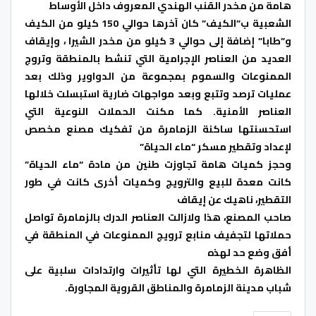
هامة من مخدر القنب الهندي المعروف داخل الأوساط
الشعبية ب”الكيف” كان آخرها حوالي 150 كيلو من الكيف
و”طابا” إضافة إلى حوالي 3 كيلو من مخدر الشيرا ، وإيقاف
العديد من العناصر الإجرامية التي تنشط بالمنطقة وتروج
الممنوعات والسموم بمجموعة من الدواوير وذلك بعد
عمليات ترصد وتتبع وبعد مواجهات ضارية استبسلت خلالها
العناصر الأمنية. كما مكنت الحملات النوعية التي
استحسنتها ساكنة الزمامرة من تفكيك مصنع مخصص
لإعداد وتقطير مسكر “ماء الحياة”
وحجز كميات هامة تجاوزت طنين من مادة “ماء الحياة”
كانت معدة للبيع والترويج وكميات أخرى كانت في طور
التقطير، ناهيك عن إيقاف
صاحب المصنع، هذا ولازالت العناصر الدرك بالزمامرة تواصل
حملاتها لتجفيف منابع ترویج الممنوعات في المنطقة في
أفق وضع حد لهذه
الظاهرة الخطيرة التي لها تأثيرات وارتدادات سلبية على
شباب مدينة الزمامرة والمناطق القروية المجاورة.