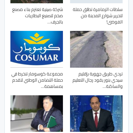
سلطات الزمامرة تطلق حملة
شركة صينية تعتزم بناء مصنع
لتحرير شوارع المدينة من
ضخم لتصنيع البطاريات
الفوضى!
بالجرف…
تردي طريق جهوية بإقليم
مجموعة كوسومار تنخرط في
سيدي بنور يقود رجال التعليم
حملة التضامن الوطني لتقدم
والساكنة…
بمساهمة…