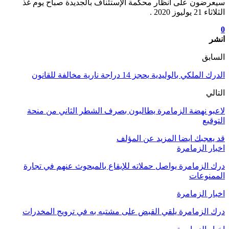
سيعرضون على أنظار محكمة الإستئناف بالجديدة صباح يوم غذ
الثلاثاء 21 يوليوز 2020 .
0
انشر
السابق
الدرك الملكي بالوليدية يحجز 14 دراجة نارية مخالفة للقانون
التالي
لاعبو نهضة الزمامرة يطالبون بصرف الشطر الثاني من منحة
التوقيع
قد يعجبك ايضا
المزيد عن المؤلف
اخبار الزمامرة
درك الزمامرة يواصل حملاته للإيقاع بالمبحوث عنهم في تجارة
الممنوعات
اخبار الزمامرة
درك الزمامرة يلقي القبض على مشتبه به في ترويج المخدرات