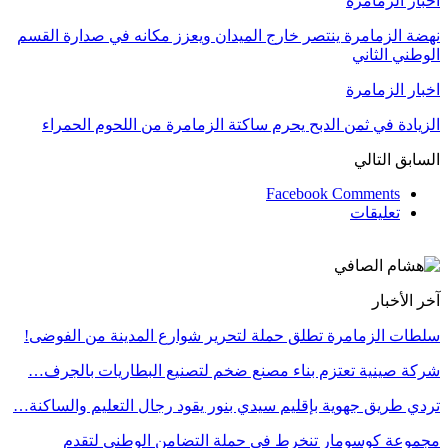
اخبار الزمامرة
نهضة الزمامرة ينتصر خارج الميدان ويعزز مكانه في صدارة القسم
الوطني الثاني
اخبار الزمامرة
الزيادة في ثمن الدبح يحرم ساكتة الزمامرة من اللحوم الحمراء
السابق
التالي
Facebook Comments
تعليقات
آخر الأخبار
سلطات الزمامرة تطلق حملة لتحرير شوارع المدينة من الفوضى!
شركة صينية تعتزم بناء مصنع ضخم لتصنيع البطاريات بالجرف…
تردي طريق جهوية بإقليم سيدي بنور يقود رجال التعليم والساكنة…
مجموعة كوسومار تنخرط في حملة التضامن الوطني لتقدم