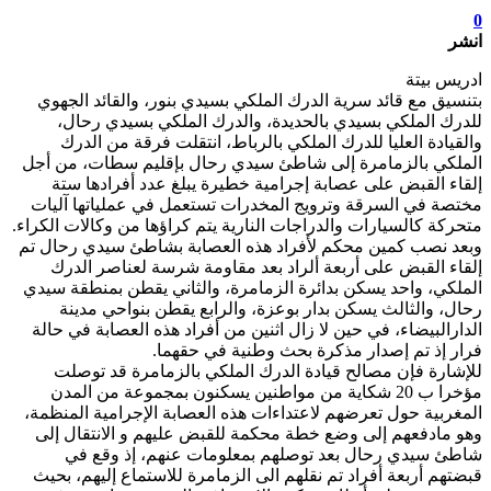
0
انشر
ادريس بيتة
بتنسيق مع قائد سرية الدرك الملكي بسيدي بنور، والقائد الجهوي
للدرك الملكي بسيدي بالحديدة، والدرك الملكي بسيدي رحال،
والقيادة العليا للدرك الملكي بالرباط، انتقلت فرقة من الدرك
الملكي بالزمامرة إلى شاطئ سيدي رحال بإقليم سطات، من أجل
إلقاء القبض على عصابة إجرامية خطيرة يبلغ عدد أفرادها ستة
مختصة في السرقة وترويج المخدرات تستعمل في عملياتها آليات
متحركة كالسيارات والدراجات النارية يتم كراؤها من وكالات الكراء.
وبعد نصب كمين محكم لأفراد هذه العصابة بشاطئ سيدي رحال تم
إلقاء القبض على أربعة ألراد بعد مقاومة شرسة لعناصر الدرك
الملكي، واحد يسكن بدائرة الزمامرة، والثاني يقطن بمنطقة سيدي
رحال، والثالث يسكن بدار بوعزة، والرابع يقطن بنواحي مدينة
الدارالبيضاء، في حين لا زال اثنين من أفراد هذه العصابة في حالة
فرار إذ تم إصدار مذكرة بحث وطنية في حقهما.
للإشارة فإن مصالح قيادة الدرك الملكي بالزمامرة قد توصلت
مؤخرا ب 20 شكاية من مواطنين يسكنون بمجموعة من المدن
المغربية حول تعرضهم لاعتداءات هذه العصابة الإجرامية المنظمة،
وهو مادفعهم إلى وضع خطة محكمة للقبض عليهم و الانتقال إلى
شاطئ سيدي رحال بعد توصلهم بمعلومات عنهم، إذ وقع في
قبضتهم أربعة أفراد تم نقلهم الى الزمامرة للاستماع إليهم، بحيث