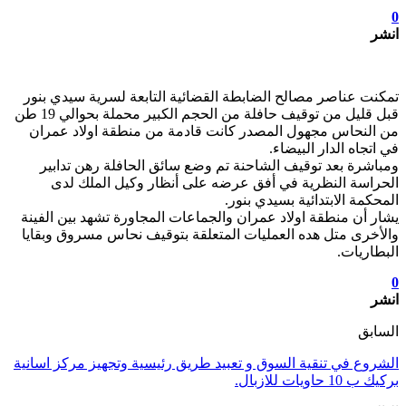
0
انشر
تمكنت عناصر مصالح الضابطة القضائية التابعة لسرية سيدي بنور
قبل قليل من توقيف حافلة من الحجم الكبير محملة بحوالي 19 طن
من النحاس مجهول المصدر كانت قادمة من منطقة اولاد عمران
في اتجاه الدار البيضاء.
ومباشرة بعد توقيف الشاحنة تم وضع سائق الحافلة رهن تدابير
الحراسة النظرية في أفق عرضه على أنظار وكيل الملك لدى
المحكمة الابتدائية بسيدي بنور.
يشار أن منطقة اولاد عمران والجماعات المجاورة تشهد بين الفينة
والأخرى متل هده العمليات المتعلقة بتوقيف نحاس مسروق وبقايا
البطاريات.
0
انشر
السابق
الشروع في تنقية السوق و تعبيد طريق رئيسية وتجهيز مركز اسانية
بركيك ب 10 حاويات للازبال.