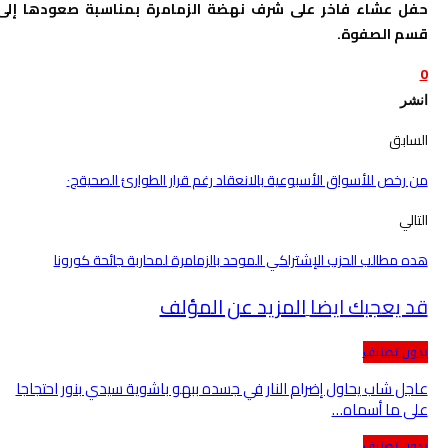
حفل عشاء فاخر على شرف نهضة الزمامرة بمناسبة صعودها إلى
قسم الصفوة.
0
انشر
السابق
من رخص للأسواق الأسبوعية بالانعقاد رغم قرار الطوارئ الصحيةج٠
التالي
هده مطالب الحزب الإشتراكي الموحد بالزمامرة لمحاربة جائحة كورونا
قد يعجبك ايضا
المزيد عن المؤلف
بدون تصنيف
عاجل شاب يحاول إضرام النار في جسده ببهو باشوية سيدي بنور احتجاجا
على ما أسماه…
بدون تصنيف