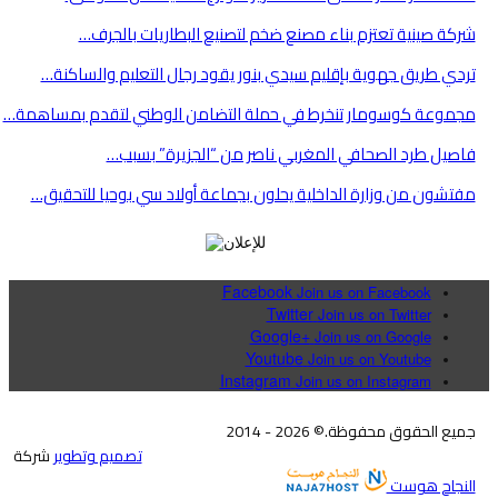
شركة صينية تعتزم بناء مصنع ضخم لتصنيع البطاريات بالجرف…
تردي طريق جهوية بإقليم سيدي بنور يقود رجال التعليم والساكنة…
مجموعة كوسومار تنخرط في حملة التضامن الوطني لتقدم بمساهمة…
فاصيل طرد الصحافي المغربي ناصر من “الجزيرة” بسبب…
مفتشون من وزارة الداخلية يحلون بجماعة أولاد سي بوحيا للتحقيق…
Facebook
Join us on Facebook
Twitter
Join us on Twitter
Google+
Join us on Google
Youtube
Join us on Youtube
Instagram
Join us on Instagram
جميع الحقوق محفوظة.© 2026 - 2014
تصميم وتطوير
شركة
النجاح هوست