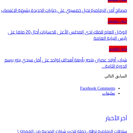
مصالح أمن الزمامرة تحيل خمسيني على جنايات الجديدة بشبهة الاغتصاب
بدون تصنيف
الوكيل العام للملك لدى المجلس الأعلى للحسابات أحال 20 ملفا على
رئيس النيابة العامة
اخبار الإقليم
شباب أولاد عمران ينتصر بأربعة أهداف لواحد على أمل سيدي بنور برسم
الدورة الثانية…
السابق
التالي
Facebook Comments
تعليقات
آخر الأخبار
سلطات الزمامرة تطلق حملة لتحرير شوارع المدينة من الفوضى!