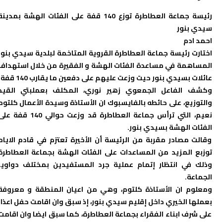
رئيسة جماعة العطاطرة توزع 140 قفة على الفئات الهشة بمدينة
سيدي بنور
احمد ادم
اختارت رئيسة جماعة العطاطرة القروية المتاخمة لبلدية سيدي بنور
المساهمة في مساعدة الفئات الهشة و الفقيرة من خلال استهداف
عائلات بسيدي بنور حيت وزعت عليهم على دفعين ما يقارب 140 قفة.
وكشف الفاعل الجمعوي زهير نوري، المكلف بعملبتي القيد
والتوزيع، على حائطه بالفايسبوك ان الأستاذة وسيدة الأعمال كلتوم
نعيم، التي ترأس جماعة العطاطرة قد وزعت حوالي 140 قفة على
الفئات الهشة بسيدي بنور.
وقالت مصادر مقربة من الرئيسة أن الأخيرة تعتزم في قادم الايام
توزبع المزيد من المساعدات على الفئات الهشة بجماعة العطاطرة
وذلك في انتظار إتمام عملية جرد المستفيدين بمختلف دواوير
الجماعة.
ومعلوم ان الأستاذة كلتوم، وهي من اعيان المنطقة و معروفة
بعملها الخيري داخل إقليم سيدي بنور، إذ سبق وان اقامت حفل اعذار
على شرف ابناء الفقراء بجماعة العطاطرة، كما سبق ايضا وان اقامت