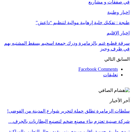
في صفقات و مشاريع
اخبار وطنبة
طنجة : تفكيك خلية إرهابية موالية لتنظيم “داعش”
اخبار الإقليم
سرقة قطيع غنم بالزمامرة ودرك جمعة اسحيم يسقط المشتبه بهم
في ظرف وجيز
السابق
التالي
Facebook Comments
تعليقات
آخر الأخبار
سلطات الزمامرة تطلق حملة لتحرير شوارع المدينة من الفوضى!
شركة صينية تعتزم بناء مصنع ضخم لتصنيع البطاريات بالجرف…
تردي طريق جهوية بإقليم سيدي بنور يقود رجال التعليم والساكنة…