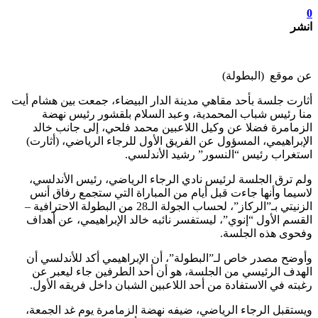
0
انشر
عن موقع (البطولة)
أثارت جلسة بأحد مقاهي مدينة الدار البيضاء، جمعت بين هشام أيت
منا رئيس شباب المحمدية، وعبد السلام بلقشور رئيس نهضة
الزمامرة فضلا عن وكيل اللاعبين محمد فلحي، إلى جانب خالد
الإبراهيمي، المسؤول عن الفريق الأول للرجاء الرياضي، (أثارت)
استغراب رئيس “النسور” رشيد الأندلسي.
ولم ترق الجلسة لرئيس نادي الرجاء الرياضي، رئيس الأندلسي،
لاسيما وأنها جاءت قبل أيام من المباراة التي ستجمع رفاق أنس
الزنيتي بـ”الركاز”، لحساب الجولة الـ28 من البطولة الاحترافية –
القسم الأول “إنوي”، ليستفسر نائبه خالد الإبراهيمي، عن أهداف
وفحوى هذه الجلسة.
وأوضح مصدر خاص لـ”البطولة”، أن الإبراهيمي أكد للأندلسي أن
الهدف الرئيسي من الجلسة، هو أن أحد الطرفين جاء ليعبر عن
رغبته في الاستفادة من أحد اللاعبين الشبان داخل فريقه الأول.
ويستقبل الرجاء الرياضي، ضيفه نهضة الزمامرة يوم غد الجمعة،