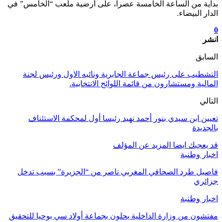
بداية من الساعة الخامسة عصرا، على أرضية ملعب “الخامس” في
الدار البيضاء.
0
انشر
السابق
التشطيب على رئيس جماعة الجابرية ونائبه الاول ورئيس لجنة
المالية ومستشارون من قائمة اللوائح الانتخابية.
التالي
تعيين ابن سيدي بنور أحمد نهيد رئيسا أول لمحكمة الاستئناف
بالجديدة
قد يعجبك ايضا
المزيد عن المؤلف
اخبار وطنبة
فاصيل طرد الصحافي المغربي ناصر من “الجزيرة” بسبب تدخل
جزائري
اخبار وطنبة
مفتشون من وزارة الداخلية يحلون بجماعة أولاد سي بوحيا للتحقيق