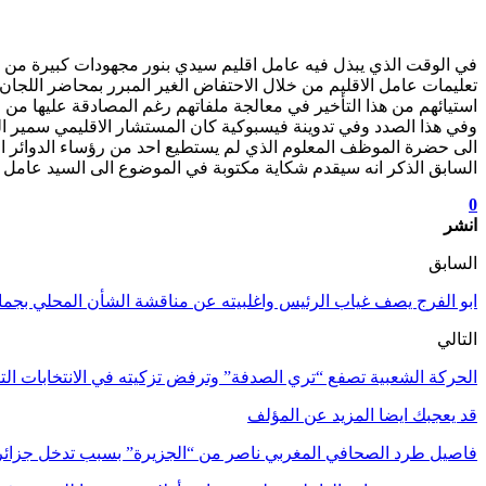
في الوقت الذي يبذل فيه عامل اقليم سيدي بنور مجهودات كبيرة من
تعليمات عامل الاقليم من خلال الاحتفاض الغير المبرر بمحاضر اللجان 
استيائهم من هذا التأخير في معالجة ملفاتهم رغم المصادقة عليها من
وفي هذا الصدد وفي تدوينة فيسبوكية كان المستشار الاقليمي سمير ا
الى حضرة الموظف المعلوم الذي لم يستطيع احد من رؤساء الدوائر المت
السابق الذكر انه سيقدم شكاية مكتوبة في الموضوع الى السيد عامل ال
0
انشر
السابق
ابو الفرج يصف غياب الرئيس واغلبيته عن مناقشة الشأن المحلي بجما
التالي
الحركة الشعبية تصفع “تري الصدفة” وترفض تزكيته في الانتخابات التش
قد يعجبك ايضا
المزيد عن المؤلف
فاصيل طرد الصحافي المغربي ناصر من “الجزيرة” بسبب تدخل جزائ