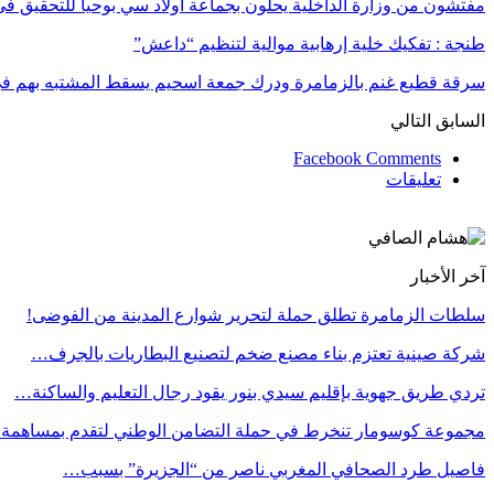
مفتشون من وزارة الداخلية يحلون بجماعة أولاد سي بوحيا للتحقيق 
طنجة : تفكيك خلية إرهابية موالية لتنظيم “داعش”
سرقة قطيع غنم بالزمامرة ودرك جمعة اسحيم يسقط المشتبه بهم 
السابق
التالي
Facebook Comments
تعليقات
آخر الأخبار
سلطات الزمامرة تطلق حملة لتحرير شوارع المدينة من الفوضى!
شركة صينية تعتزم بناء مصنع ضخم لتصنيع البطاريات بالجرف…
تردي طريق جهوية بإقليم سيدي بنور يقود رجال التعليم والساكنة…
مجموعة كوسومار تنخرط في حملة التضامن الوطني لتقدم بمساهمة
فاصيل طرد الصحافي المغربي ناصر من “الجزيرة” بسبب…