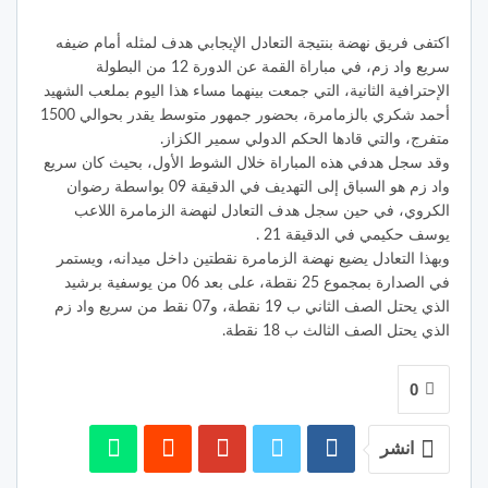
اكتفى فريق نهضة بنتيجة التعادل الإيجابي هدف لمثله أمام ضيفه
سريع واد زم، في مباراة القمة عن الدورة 12 من البطولة
الإحترافية الثانية، التي جمعت بينهما مساء هذا اليوم بملعب الشهيد
أحمد شكري بالزمامرة، بحضور جمهور متوسط يقدر بحوالي 1500
متفرج، والتي قادها الحكم الدولي سمير الكزاز.
وقد سجل هدفي هذه المباراة خلال الشوط الأول، بحيث كان سريع
واد زم هو السباق إلى التهديف في الدقيقة 09 بواسطة رضوان
الكروي، في حين سجل هدف التعادل لنهضة الزمامرة اللاعب
يوسف حكيمي في الدقيقة 21 .
وبهذا التعادل يضيع نهضة الزمامرة نقطتين داخل ميدانه، ويستمر
في الصدارة بمجموع 25 نقطة، على بعد 06 من يوسفية برشيد
الذي يحتل الصف الثاني ب 19 نقطة، و07 نقط من سريع واد زم
الذي يحتل الصف الثالث ب 18 نقطة.
0
انشر