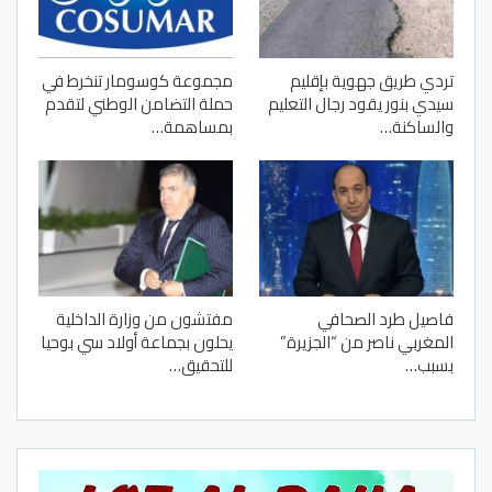
تردي طريق جهوية بإقليم
مجموعة كوسومار تنخرط في
سيدي بنور يقود رجال التعليم
حملة التضامن الوطني لتقدم
والساكنة…
بمساهمة…
فاصيل طرد الصحافي
مفتشون من وزارة الداخلية
المغربي ناصر من “الجزيرة”
يحلون بجماعة أولاد سي بوحيا
بسبب…
للتحقيق…