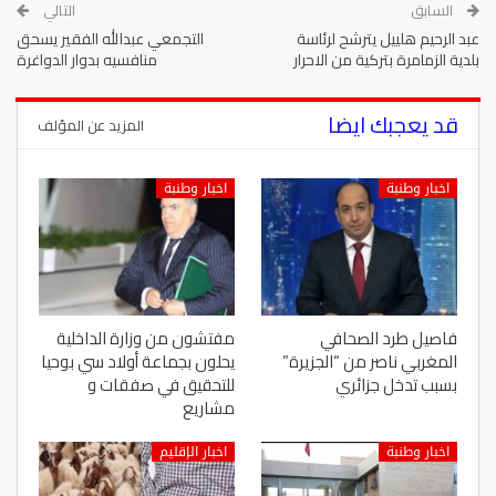
السابق
التالي
عبد الرحيم هلييل يترشح لرئاسة
التجمعي عبدالله الفقير يسحق
بلدية الزمامرة بتركية من الاحرار
منافسيه بدوار الدواغرة
قد يعجبك ايضا
المزيد عن المؤلف
اخبار وطنبة
اخبار وطنبة
فاصيل طرد الصحافي
مفتشون من وزارة الداخلية
المغربي ناصر من “الجزيرة”
يحلون بجماعة أولاد سي بوحيا
بسبب تدخل جزائري
للتحقيق في صفقات و
مشاريع
اخبار وطنبة
اخبار الإقليم