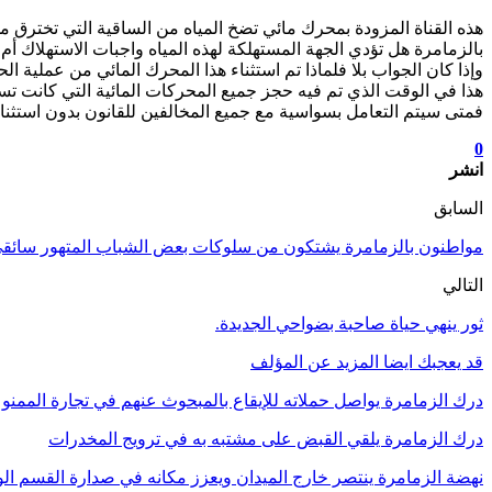
هذه القناة المزودة بمحرك مائي تضخ المياه من الساقية التي تخترق
بالزمامرة هل تؤدي الجهة المستهلكة لهذه المياه واجبات الاستهلاك أم 
وإذا كان الجواب بلا فلماذا تم استثناء هذا المحرك المائي من عملية ا
هذا في الوقت الذي تم فيه حجز جميع المحركات المائية التي كانت تس
فمتى سيتم التعامل بسواسية مع جميع المخالفين للقانون بدون استثناء
0
انشر
السابق
مواطنون بالزمامرة يشتكون من سلوكات بعض الشباب المتهور سائقي ا
التالي
ثور ينهي حياة صاحبة بضواحي الجديدة.
قد يعجبك ايضا
المزيد عن المؤلف
درك الزمامرة يواصل حملاته للإيقاع بالمبحوث عنهم في تجارة الممنو
درك الزمامرة يلقي القبض على مشتبه به في ترويج المخدرات
نهضة الزمامرة ينتصر خارج الميدان ويعزز مكانه في صدارة القسم الو