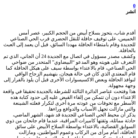
0
انشر
أقدم شاب، يتحوز بسلاح أبيض من الحجم الكبير، عصر أمس
الخميس، على توقيف حافلة للنقل الحضري قرب الحي الصناعي
للجديدة وقام بامتطاء الحافلة مهددا السائق، قبل أن يعمد إلى العبث
بالحافلة.
وكشف مصدر مسؤول في اتصال مع الجديدة 24 أن الجاني، الذي تم
التعرف على هويته وهو المدعو “البيضاوي” المتحدر من ضواحي
الحي الصناعي، قام بالاعتداء بواسطة سيف على هيكل الحافلة كما
قام المعتدي الذي كان في حالة هيجان، بتهشيم الزجاح الواقي
لنوافذ الحافلة وبعض الاكسيسوارات الأخرى قبل أن يلوذ بالفرار إلى
وجهة مجهولة.
هذا وفتحت عناصر الدائرة الثالثة للشرطة بالجديدة تحقيقا في واقعة
الاعتداء دون أن تتمكن من إلقاء القبض عليه إلى حدود كتابة هذه
الأسطر مع تخوفات من عودته مرة أخرى لتكرار فعلته الشينعة
والتي مازالت تجهل الأسباب والدوافع وراءها.
يذكر أن محيط الحي الصناعي للجديدة قد شهد، الشهر الماضي،
حادثة مماثلة، وثقتها كاميرات المراقبة، عندما قام جانحان من ذوي
السوابق القضائية، بالاعتداء بواسطة السلاح الأبيض على سائق
الحافلة، أمام مرأى من الركاب وعموم المواطنين، ومازالت