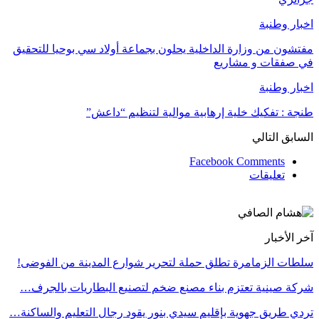
اخبار وطنبة
مفتشون من وزارة الداخلية يحلون بجماعة أولاد سي بوحيا للتحقيق
في صفقات و مشاريع
اخبار وطنبة
طنجة : تفكيك خلية إرهابية موالية لتنظيم “داعش”
السابق
التالي
Facebook Comments
تعليقات
آخر الأخبار
سلطات الزمامرة تطلق حملة لتحرير شوارع المدينة من الفوضى!
شركة صينية تعتزم بناء مصنع ضخم لتصنيع البطاريات بالجرف…
تردي طريق جهوية بإقليم سيدي بنور يقود رجال التعليم والساكنة…