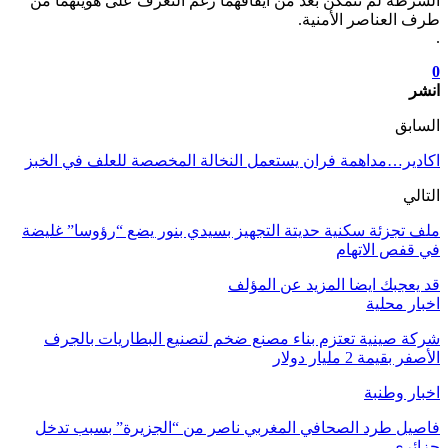
الشرطة لم تتمكن بعد من ايقافهما رغم التعرف على هويتهما من
طرف العناصر الأمنية.
.
0
انشر
السابق
اكادير…مداهمة فران يستعمل النخالة المخصصة للعلف في الخبز
التالي
ملف تجزئة سكنية حديتة التجهيز بسيدي بنور يضع “رؤوسا” غليضة
في قفص الاتهام
قد يعجبك ايضا
المزيد عن المؤلف
اخبار محلية
شركة صينية تعتزم بناء مصنع ضخم لتصنيع البطاريات بالجرف
الأصفر بقيمة 2 مليار دولار
اخبار وطنبة
فاصيل طرد الصحافي المغربي ناصر من “الجزيرة” بسبب تدخل
جزائري