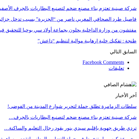
شركة صينية تعتزم بناء مصنع ضخم لتصنيع البطاريات بالجرف الأصفر بقيمة 2 مليا
فاصيل طرد الصحافي المغربي ناصر من “الجزيرة” بسبب تدخل جزائ
مفتشون من وزارة الداخلية يحلون بجماعة أولاد سي بوحيا للتحقيق 
طنجة : تفكيك خلية إرهابية موالية لتنظيم “داعش”
السابق
التالي
Facebook Comments
تعليقات
آخر الأخبار
سلطات الزمامرة تطلق حملة لتحرير شوارع المدينة من الفوضى!
شركة صينية تعتزم بناء مصنع ضخم لتصنيع البطاريات بالجرف…
تردي طريق جهوية بإقليم سيدي بنور يقود رجال التعليم والساكنة…
مجموعة كوسومار تنخرط في حملة التضامن الوطني لتقدم بمساهمة