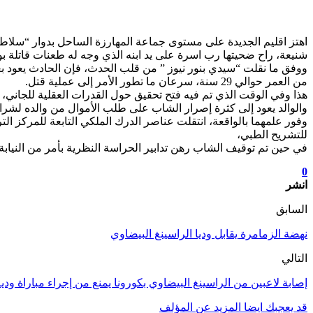
اهتز اقليم الجديدة على مستوى جماعة المهارزة الساحل بدوار “سلاطنة” صباح يومه السبت 12 غ
شنيعة، راح ضحيتها رب اسرة على يد ابنه الذي وجه له طعنات قاتلة 
ووفق ما نقلت “سيدي بنور نيوز ” من قلب الحدث، فإن الحادث يعود بعد أن نشب خل
من العمر حوالي 29 سنة، سرعان ما تطور الأمر إلى عملية قتل.
هذا وفي الوقت الذي تم فيه فتح تحقيق حول القدرات العقلية للجاني،
والوالد يعود إلى كثرة إصرار الشاب على طلب الأموال من والده لشراء
وفور علمهما بالواقعة، انتقلت عناصر الدرك الملكي التابعة للمركز الت
للتشريح الطبي،
في حين تم توقيف الشاب رهن تدابير الحراسة النظرية بأمر من النيابة
0
انشر
السابق
نهضة الزمامرة يقابل وديا الراسينغ البيضاوي
التالي
إصابة لاعبين من الراسينغ البيضاوي بكورونا يمنع من إجراء مباراة ود
قد يعجبك ايضا
المزيد عن المؤلف