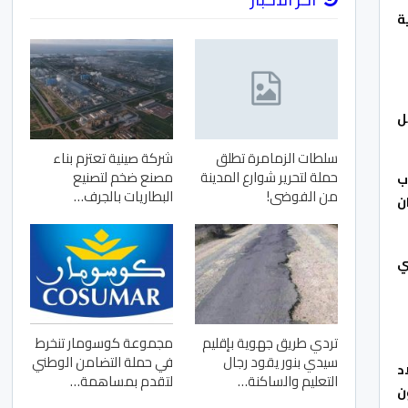
ية
ل
سلطات الزمامرة تطلق
شركة صينية تعتزم بناء
حملة لتحرير شوارع المدينة
مصنع ضخم لتصنيع
ن شباب
من الفوضى!
البطاريات بالجرف…
ن
ي
تردي طريق جهوية بإقليم
مجموعة كوسومار تنخرط
سيدي بنور يقود رجال
في حملة التضامن الوطني
د
التعليم والساكنة…
لتقدم بمساهمة…
ن