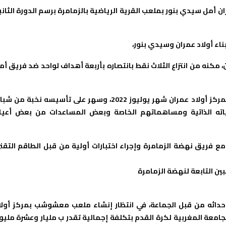
ي أولاد عمران أمل سيدي بنور بملعب القرية الرياضية بالزمامرة برسم الدورة الثان
اء أولاد عمران وسيدي بنور،
ن، مكنه من انتزاع الثلاث نقط بانتصاره بأربعة أهداف لواحد ضد فريق أم
و تجدر الإشارة إلى أن فريق الشباب الرياضي أولاد عمران تأسس بمركز أولاد عمران شهر يوليوز 2022، وسهر على تأسيسه نخبة م
اته الذاتية ومساهماتهم الخاصة وبعض المساعدات من بعض أعيا
مع فريق نهضة الزمامرة وإجراء اختبارات أولية من قبل الطاقم التقن
ين التابعة لنهضة الزمامرة
حداثه من قبل الجماعة، في انتظار إنشاء ملعب معشوشب بمركز أولا
الجامعة المغربية لكرة القدم بتكلفة إجمالية تقدر ب مليار وعشرة مليو