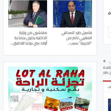
عضوين
فاصيل طرد الصحافي
مفتشون من وزارة
المغربي ناصر من
الداخلية يحلون بجماعة
“الجزيرة” بسبب…
أولاد سي بوحيا للتحقيق…
لي
نافدة
 بنور
لف