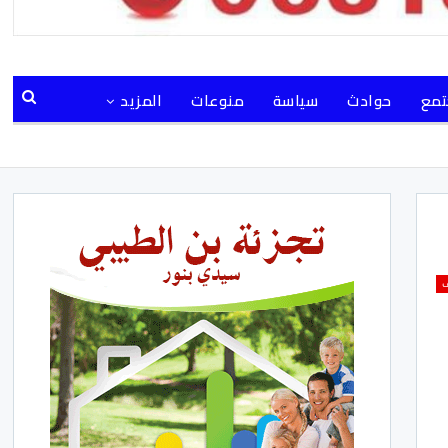
مع
حوادث
سياسة
منوعات
المزيد
ف