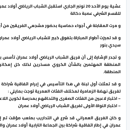
عشية يوم الأحد 20 نونبر الجاري استقبل الشباب الرياض
للقسم الشرفي عصبة دكالة
و مرت المقابلة في أجواء حماسية بحضور مشجعي الفريقين من أبن
و قد تميزت أطوار المباراة بتفوق كبير للشباب الرياضي أولاد عمرا
سيدي بنور
المنطقة المهتمين بالشأن الكروي مسخرين لذلك كل إمكاني
المنطقة.
و قد تمثلت أول لبنة في هذا التأسيس في إبرام اتفاقية شراكة 
لفريق نهضة الزمامرة لمختلف الفئات العمرية توجت بمايلي :
– اختبار لاعبين من الفئات الصغرى والتحاقهم بمدرسة تكوين اللاعب
– اختبار النواة الأولى لفريق الشباب الرياضي أولاد عمران
و كان الفريق العمراني قد شرع في التداريب بملعب مؤقت تم إ
عمران في إطار اتفاقية شراكة بين الجماعة الترابية أولاد عمران و