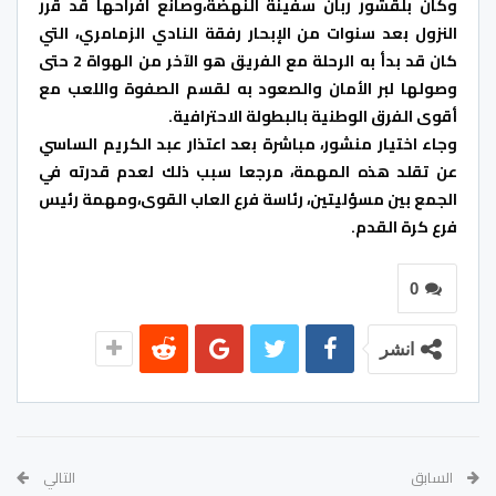
وكان بلقشور ربان سفينة النهضة،وصانع افراحها قد قرر
النزول بعد سنوات من الإبحار رفقة النادي الزمامري، التي
كان قد بدأ به الرحلة مع الفريق هو الآخر من الهواة 2 حتى
وصولها لبر الأمان والصعود به لقسم الصفوة واللعب مع
أقوى الفرق الوطنية بالبطولة الاحترافية.
وجاء اختيار منشور، مباشرة بعد اعتذار عبد الكريم الساسي
عن تقلد هذه المهمة، مرجعا سبب ذلك لعدم قدرته في
الجمع بين مسؤليتين، رئاسة فرع العاب القوى،ومهمة رئيس
فرع كرة القدم.
0
انشر
السابق
التالي