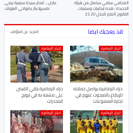
المحامي سامي سلمان من هيئة
عاجل… انتحار سيدة ستينية برمي
الجديدة : هده ايجابيات وسلبيات
نفسها ببئر بضواحي العونات
القانون المثير للجدل 22.20
قد يعجبك ايضا
المزيد عن المؤلف
اخبار الزمامرة
اخبار الزمامرة
درك الزمامرة يواصل حملاته
درك الزمامرة يلقي القبض
للإيقاع بالمبحوث عنهم في
على مشتبه به في ترويج
تجارة الممنوعات
المخدرات
اخبار الزمامرة
اخبار الزمامرة