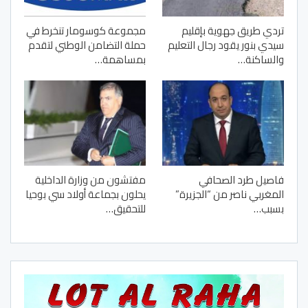
تردي طريق جهوية بإقليم
مجموعة كوسومار تنخرط في
سيدي بنور يقود رجال التعليم
حملة التضامن الوطني لتقدم
والساكنة…
بمساهمة…
فاصيل طرد الصحافي
مفتشون من وزارة الداخلية
المغربي ناصر من “الجزيرة”
يحلون بجماعة أولاد سي بوحيا
بسبب…
للتحقيق…