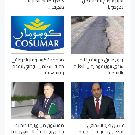
لتحرير شوارع المدينة من
ضخم لتصنيع البطاريات
الفوضى!
بالجرف…
تردي طريق جهوية بإقليم
مجموعة كوسومار تنخرط في
سيدي بنور يقود رجال التعليم
حملة التضامن الوطني لتقدم
والساكنة…
بمساهمة…
فاصيل طرد الصحافي
مفتشون من وزارة الداخلية
المغربي ناصر من “الجزيرة”
يحلون بجماعة أولاد سي بوحيا