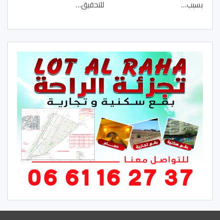
بسبب…
للتحقيق…