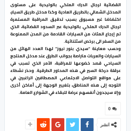
القضائية لرجال الدرك الملكي بالوليدية على مستوى
المدخل الشمالي بالطريق العادية وكذا مدخل طريق السيار،
اكتضاضا غير مسبوق بسبب تدقيق المراقبة المستمرة
لرجال الدرك الملكي بالوليدية عبر السدود القضائية، الذي
تم إرجاع المئات من السيارات القادمة من المدن الممنوعة
من السفر الى برخص اسثتنائية.
وحسب معاينة “سيدي بنور نيوز” لهذا العدد الهائل من
السيارات والعربات متراصة بجوانب الطرق عند مدخل المنتجع
السياحي قصد خضوعها للمراقبة، الأمر الذي تسبب في
عرقلة حركة السير في هذه المحاور الطرقية. وحذر نشطاء
على مواقع التواصل الاجتماعي المصطافين الراغبين في
التوجه إلى هذه المناطق، بتغيير الوجهة إلى أماكن أخرى
وإلا سيجدون أنفسهم عرضة للبقاء في الشوارع العامة.
0
انشر