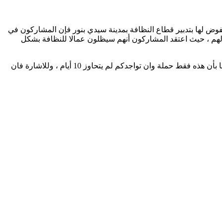
وض لها بتدبير قطاع النظافة بمدينة سيدي بنور فإن المشاركون في
طالهم ، حيث اعتقد المشاركون أنهم سيظلون عمالا للنظافة بشكل
وصرح أحد المشاركين ل « سيدي بنور نيوز » أننا كنا نظن أن هذا العمل سيدوم مع بلدية سيدي بنور كباقي الاخوان المرسمين فاذا به تم اخبارنا بأن هذه فقط حملة وان تواجدكم لم يتحاوز 10 أيام ، وللاشارة فان