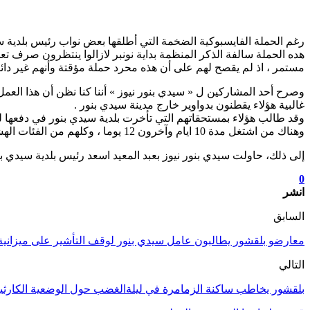
رغم الحملة الفايسبوكية الضخمة التي أطلقها بعض نواب رئيس بلدية 
هده الحملة سالفة الذكر المنظمة بداية نونبر لازالوا ينتظرون صرف ت
مستمر ، اذ لم يقصح لهم على أن هذه محرد حملة مؤقتة وأنهم غير دائمي
غالبية هؤلاء يقطنون بدواوير خارج مدينة سيدي بنور .
وقد طالب هؤلاء بمستحقاتهم التي تأخرت بلدية سيدي بنور في دفعها له
وهناك من اشتغل مدة 10 ايام وآخرون 12 يوما ، وكلهم من الفئات الهشة والمعوزة .
إلى ذلك، حاولت سيدي بنور نيوز بعبد المعيد اسعد رئيس بلدية سيدي 
0
انشر
السابق
معارضو بلقشور يطالبون عامل سيدي بنور لوقف التأشير على ميزانية ا
التالي
بلقشور يخاطب ساكنة الزمامرة في ليلةالغضب حول الوضعية الكارثي