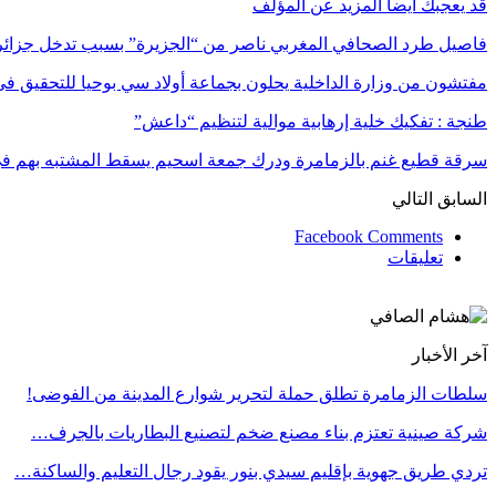
قد يعجبك ايضا
المزيد عن المؤلف
فاصيل طرد الصحافي المغربي ناصر من “الجزيرة” بسبب تدخل جزائ
مفتشون من وزارة الداخلية يحلون بجماعة أولاد سي بوحيا للتحقيق 
طنجة : تفكيك خلية إرهابية موالية لتنظيم “داعش”
سرقة قطيع غنم بالزمامرة ودرك جمعة اسحيم يسقط المشتبه بهم 
السابق
التالي
Facebook Comments
تعليقات
آخر الأخبار
سلطات الزمامرة تطلق حملة لتحرير شوارع المدينة من الفوضى!
شركة صينية تعتزم بناء مصنع ضخم لتصنيع البطاريات بالجرف…
تردي طريق جهوية بإقليم سيدي بنور يقود رجال التعليم والساكنة…