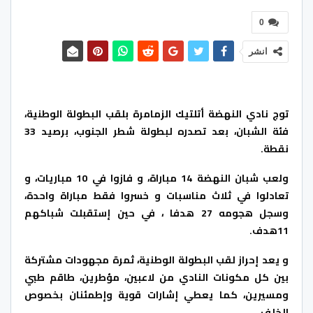
0
انشر
توج نادي النهضة أتلتيك الزمامرة بلقب البطولة الوطنية،
فئة الشبان، بعد تصدره لبطولة شطر الجنوب، برصيد 33
نقطة.
ولعب شبان النهضة 14 مباراة، و فازوا في 10 مباريات، و
تعادلوا في ثلاث مناسبات و خسروا فقط مباراة واحدة،
وسجل هجومه 27 هدفا ، في حين إستقبلت شباكهم
11هدف.
و يعد إحراز لقب البطولة الوطنية، ثمرة مجهودات مشتركة
بين كل مكونات النادي من لاعبين، مؤطرين، طاقم طبي
ومسيرين، كما يعطي إشارات قوية وإطمئنان بخصوص
الخلف.