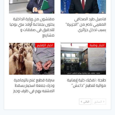
فاصيل طرد الصحافي
مفتشون من وزارة الداخلية
المغربي ناصر من “الجزيرة”
يحلون بجماعة أولاد سي بوحيا
بسبب تدخل جزائري
للتحقيق في صفقات و
مشاريع
اخبار وطنبة
اخبار الإقليم
طنجة : تفكيك خلية إرهابية
سرقة قطيع غنم بالزمامرة
موالية لتنظيم “داعش”
ودرك جمعة اسحيم يسقط
المشتبه بهم في ظرف وجيز
السابق
التالي