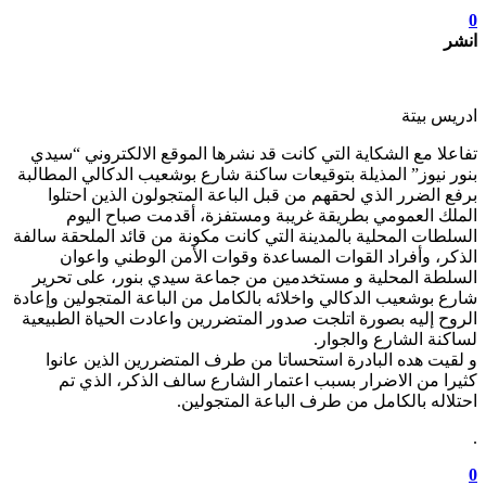
0
انشر
ادريس بيتة
تفاعلا مع الشكاية التي كانت قد نشرها الموقع الالكتروني “سيدي
بنور نيوز” المذيلة بتوقيعات ساكنة شارع بوشعيب الدكالي المطالبة
برفع الضرر الذي لحقهم من قبل الباعة المتجولون الذين احتلوا
الملك العمومي بطريقة غريبة ومستفزة، أقدمت صباح اليوم
السلطات المحلية بالمدينة التي كانت مكونة من قائد الملحقة سالفة
الذكر، وأفراد القوات المساعدة وقوات الأمن الوطني واعوان
السلطة المحلية و مستخدمين من جماعة سيدي بنور، على تحرير
شارع بوشعيب الدكالي واخلائه بالكامل من الباعة المتجولين وإعادة
الروح إليه بصورة اتلجت صدور المتضررين واعادت الحياة الطبيعية
لساكنة الشارع والجوار.
و لقيت هده البادرة استحساتا من طرف المتضررين الذين عانوا
كثيرا من الاضرار بسبب اعتمار الشارع سالف الذكر، الذي تم
احتلاله بالكامل من طرف الباعة المتجولين.
.
0