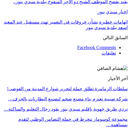
يفيد يفضح الموظف الشبح دو الأجر المنفوخ ببلدية سيدي بنور..
اخبار سيدي بنور
اتهامات خطيرة بشأن خروقات في التعمير تهدد مستقبل عبد المعيد
اسعد ببلدية سيدي بنور
السابق
التالي
Facebook Comments
تعليقات
آخر الأخبار
سلطات الزمامرة تطلق حملة لتحرير شوارع المدينة من الفوضى!
شركة صينية تعتزم بناء مصنع ضخم لتصنيع البطاريات بالجرف…
تردي طريق جهوية بإقليم سيدي بنور يقود رجال التعليم والساكنة…
مجموعة كوسومار تنخرط في حملة التضامن الوطني لتقدم
بمساهمة…