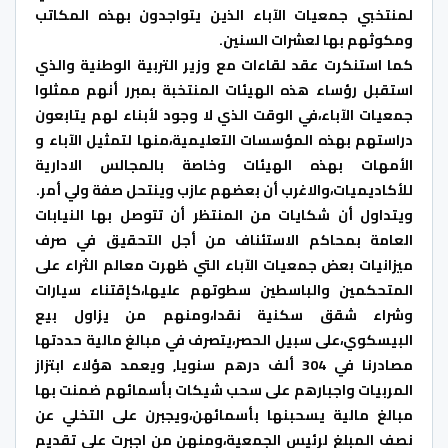
لمنتخبي جمعيات الآباء الذين يتواجدون بهذه المكاتب
ومكوثهم بها لعشرات السنين.
كما استنكرت عقد لقاءات مع وزير التربية الوطنية والذي
استقبل رؤساء هذه الهيئات المنتخبة بمبرر أنهم ممثلوا
جمعيات الآباء،في الوقت الذي لا وجود لأبناء لهم يتابعون
دراستهم بهذه المؤسسات التعليمية،منها لتمثيل الآباء و
الأمهات بهذه الهيئات وخاصة بالمجالس الادارية
للأكاديميات،والاغرب أن بعضهم عازب وينتحل صفة ولي أمر.
ويتداول أن شكايات من المنتظر أن تتوصل بها النيابات
العامة بمحاكم الاستئناف من أجل التحقيق في صرف
ميزانيات بعض جمعيات الآباء التي ظهرت معالم الثراء على
المتحكمين والباسطين سطوتهم عليها،كإقتناء سيارات
وشراء شقق سكنية نقدا،ومنهم من يزاول بيع
البيسكوي،على سبيل الحصر،يتصرف في مبالغ مالية حددتها
مصادرنا في 304 ألف درهم سنويا, ويعمد هؤلاء ابتزاز
المربيات واجبارهم على سحب شيكات بأسمائهم ضمنت بها
مبالغ مالية يسحبنها بأسمائهن،ويجبرن على التخلي عن
نصف المبلغ لرئيس الجمعية،ومنهن من اجبرت على تقديم