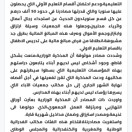
التعليمية،ودعم احتضان أقسام التعليم الأولي التي يحصلون
عليها سنويا والتي قدرتها مصادرنا في حدود 50 ألف درهم
عن كل قسم سنويا،دون الحديث عن استجداء رجال أعمال
واثرياء محليين،وجعلوا هذه الجمعيات وسيلة ارتزاق
وابتزاز،وجمع الأموال وصرف هذه المبالغ المالية بطرق جد
مشبوهة،انطلاقا من فرض مبالغ مالية على تدريس الاطفال
باقسام التعليم الاولي.
وشددت مصادر موثوقة أن المذكرة الوزارية،منعت بشكل
قاطع، وجود أشخاص ليس لديهم أبناء يتابعون دراستهم
بهذه المؤسسات التعليمية التي بسطوا سيطرتهم على
مكاتبها، ودعت المذكرة التي تقرر تفعيلها في أجل أقصاه
نهاية الشهر الجاري إلى حل مكاتب جمعيات الآباء التي
يسيرها رؤساء ليس لديهم أبناء بهذه المدارس.
واوردت ذات المصادر أن المذكرة الوزارية بعثرت أوراق
انتهازيي ومرتزقة العمل الجمعوي،الذي حولوها الى
غنيمة،ومصدر استرزاق وضمان مداخيل شهرية قارة.
واستغربت مصادرنا،لاقتخام هذه الفئات مكاتب الفدرالية
الوطنية والمغربية والكنفدرالية والمجلس الوطني