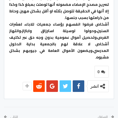
تصريح مصحح الإمضاء مضمونه أنها توصلت بمبلغ كذا وكذا
إلا أنها في الحقيقة تتوصل بثلثه او أقل بشكل مهين وحاط
من كرامتها بسبب جنسها.
أشخاص فرضوا انفسهم رؤساء جمعيات للاباء، لعشرات
السنين،وحولوا لوسيلة استرزاق وابتزاز،وانتهاز
الفرص،وتحصيل أموال عمومية بدون وجه حق عبر تكليف
أشخاص لا علاقة لهم بالجمعية بداية الدخول
المدرسي،ويضعون الأموال العامة في جيوبهم بشكل
مشبوه.
0
انشر
السابق
التالي