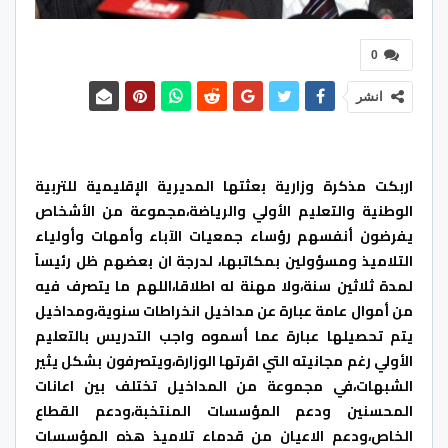
0
انشر
اربكت مذكرة وزارية بعثتها المديرية الإقليمية للتربية
الوطنية والتعليم الأولي والرياضة،مجموعة من الأشخاص
يفرضون أنفسهم رؤساء جمعيات الآباء وأمهات وأولياء
التلاميذ ومسؤولين بمكاتبها، لدرجة ان بعضهم ظل رئيساً
لمدة ثلاثين سنة،ولا مهنة له اطلاقا،اللهم ما يتصرف فيه
من أموال عامة عبارة عن مداخيل انخراطات سنوية،ومداخيل
يتم تحصيلها عبارة عما أسموه واجب التدريس بالتعليم
الأولي رغم مجانيته التي اقرتها الوزارة،ويتصرفون بشكل يثير
الشبهات،في مجموعة من المداخيل تختلف بين اعانات
المحسنين ودعم المؤسسات المنتخبة،ودعم القطاع
الخاص،ودعم الاعيان من قدماء تلاميذ هذه المؤسسات