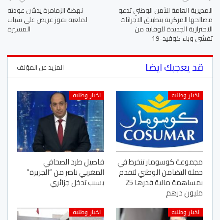
المديرية العامة للأمن الوطني تدعو
نهضة الزمامرة يدشن عودته
مصالحها المركزية بتطبيق الاجرائات
لملعبه بفوز عريض على شباب
الاحترازية الجديدة للوقاية من
المسيرة
تفشي وباء كوفيد-19
قد يعجبك ايضا
المزيد عن المؤلف
اخبار وطنبة
اخبار وطنبة
مجموعة كوسومار تنخرط في
فاصيل طرد الصحافي
حملة التضامن الوطني لتقدم
المغربي ناصر من “الجزيرة”
بمساهمة مالية قدرها 25
بسبب تدخل جزائري
مليون درهم
اخبار وطنبة
اخبار وطنبة