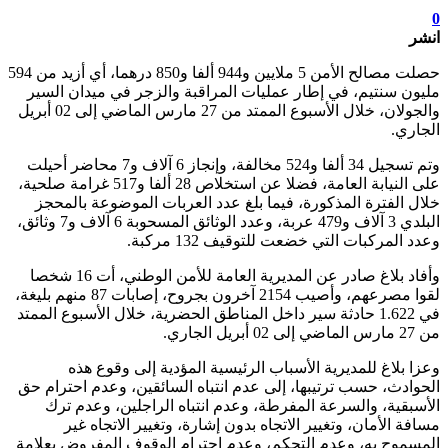
0
انشر
حصلت مصالح الأمن 5 ملايين و944 ألفا و850 درهما، أي أزيد من 594
مليون سنتيم، في إطار عمليات المراقبة والزجر في ميدان السير
والجولان، خلال الأسبوع الممتد من 27 مارس الماضي إلى 02 أبريل
الجاري.
وتم تسجيل 34 ألفا و524 مخالفة، وإنجاز 6 آلاف و7 محاضر أحيلت
على النيابة العامة، فضلا عن استخلاص 28 ألفا و517 غرامة صلحية،
خلال الفترة المذكورة، فيما بلغ عدد العربات الموضوعة بالمحجز
البلدي 3 آلاف و479 عربة، وعدد الوثائق المسحوبة 6 آلاف و7 وثائق،
وعدد المركبات التي خضعت للتوقيف 132 مركبة.
وأفاد بلاغ صادر عن المديرية العامة للأمن الوطني، أت 16 شخصا
لقوا مصرعهم، وأصيب 2154 آخرون بجروح، إصابات 87 منهم بليغة،
في 1.622 حادثة سير داخل المناطق الحضرية، خلال الأسبوع الممتد
من 27 مارس الماضي إلى 02 أبريل الجاري.
وعزا بلاغ للمديرية الأسباب الرئيسية المؤدية إلى وقوع هذه
الحوادث، حسب ترتيبها، إلى عدم انتباه السائقين، وعدم احترام حق
الأسبقية، والسرعة المفرطة، وعدم انتباه الراجلين، وعدم ترك
مسافة الأمان، وتغيير الاتجاه بدون إشارة، وتغيير الاتجاه غير
المسموح به، وعدم التحكم، وعدم احترام الوقوف المفروض بعلامة