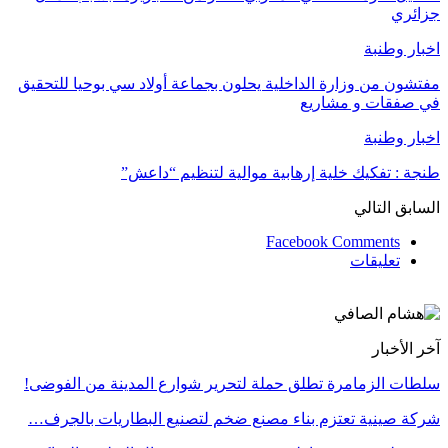
جزائري
اخبار وطنبة
مفتشون من وزارة الداخلية يحلون بجماعة أولاد سي بوحيا للتحقيق
في صفقات و مشاريع
اخبار وطنبة
طنجة : تفكيك خلية إرهابية موالية لتنظيم “داعش”
السابق
التالي
Facebook Comments
تعليقات
آخر الأخبار
سلطات الزمامرة تطلق حملة لتحرير شوارع المدينة من الفوضى!
شركة صينية تعتزم بناء مصنع ضخم لتصنيع البطاريات بالجرف…