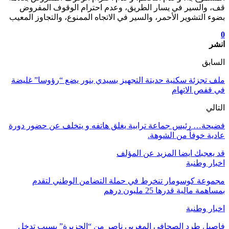
قف، والسير في يسار الطريق، وعدم احترام الوقوف المفروض
بضوء التشوير الأحمر، والسير في الاتجاه الممنوع، والتجاوز المعيب
0
انشر
السابق
ملف تجزئة سكنية حديتة التجهيز بسيدي بنور يضع “رؤوسا” غليضة
في قفص الاتهام
التالي
فضيحة… رئيس جماعة ترابية يغلق هاتفه و يتخلف عن حضور دورة
عادية خوفاً من الشوهة.
قد يعجبك ايضا
المزيد عن المؤلف
اخبار وطنبة
مجموعة كوسومار تنخرط في حملة التضامن الوطني لتقدم
بمساهمة مالية قدرها 25 مليون درهم
اخبار وطنبة
فاصيل طرد الصحافي المغربي ناصر من “الجزيرة” بسبب تدخل