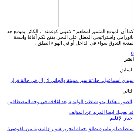
كما أن الموقع المتميز لمطعم “ لاغيني كوغمند” ، الكائن بموقع جد
بانورامي واستراتيجي المطل على البحر، يفتح لكم آفاقا واسعة
لمتعة التذوق سواء في الداخل أو في الهواء الطلق .
0
انشر
السابق
سيدي اسماعيل.. حادثة سير مميتة والجاني لا زال في حالة فرار
التالي
بالصور.. هكدا يبدو شاطئ الوليدية بعد إغلاقه في وجه المصطافين
قد يعجبك ايضا
المزيد عن المؤلف
اخبار الإقليم
سلطات الزمامرة تطلق حملة لتحرير شوارع المدينة من الفوضى!