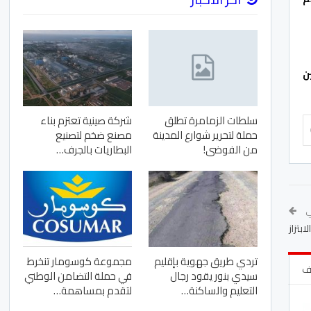
ن
سلطات الزمامرة تطلق
شركة صينية تعتزم بناء
حملة لتحرير شوارع المدينة
مصنع ضخم لتصنيع
من الفوضى!
البطاريات بالجرف…
لي
تردي طريق جهوية بإقليم
مجموعة كوسومار تنخرط
لف
سيدي بنور يقود رجال
في حملة التضامن الوطني
التعليم والساكنة…
لتقدم بمساهمة…