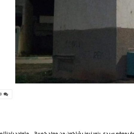
0
رة بموقع سيدي بنور نيوز يشتكون من مولد كهربائي متواجد بتجزئته