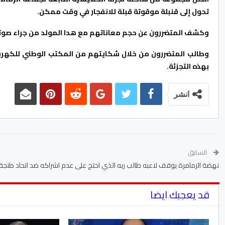
تحول إلى قنبلة موقوتة قبلة للانفجار في وقت ممكن.
وكشف المتضررون عن حجم معاناتهم مع هدا المولد من جراء صوته ا
وطالب المتضررون من خلال شكايتهم من المكتب الوطني للكهرباء
بهذه التجزئة.
انشر
السابق
نهضة الزمامرة يوقف لاعبه طالب ربه الذي احتج على عدم اشراكه ضد اتحاد طنجة.
قد يعجبك ايضا