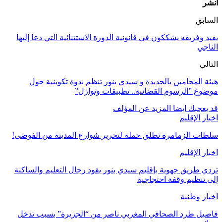
انشر
السابق
يفيد وفريقه يشككون في قانونية الدورة الاستتنائية التي دعا إليها
الناجي
التالي
هيئة المحامين بالجديدة و سيدي بنور تنظم ندوة تكوينية حول
موضوع ”الرسوم القضائية.. تطبيقات ونوازل”
قد يعجبك ايضا
المزيد عن المؤلف
اخبار الإقليم
سلطات الزمامرة تطلق حملة لتحرير شوارع المدينة من الفوضى!
اخبار الإقليم
تردي طريق جهوية بإقليم سيدي بنور يقود رجال التعليم والساكنة
إلى تنظيم وقفة احتجاجية
اخبار وطنبة
فاصيل طرد الصحافي المغربي ناصر من “الجزيرة” بسبب تدخل