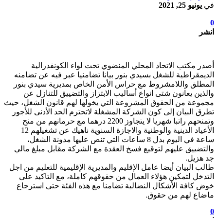
في
يونيو 25, 2021
0
انشر
أصدر مكتب الاتحاد المحلي المنضوي تحت لواء الكونفدرالية
الديمقراطية للشغل بسيدي بنور بيانا تضامنيا عبر فيه عن تضامنه
المطلق واللامشروط مع حراس الأمن الخاص بمديرية سيدي بنور
والذين يعانون شتى انواع أساليب الابتزاز والتضييق للتنازل عن
مجموعة من الحقوق المشروعة التي يخولها لهم قانون الشغل، حيث
تطرق البيان إلى كون الشركة المشغلة لاتحترم الحد الأدنى للأجور
وتمنحهم راتبا شهريا لا يتجاوز 2200 درهما مع حرمانهم من منح
الأعياد الدينية والوطنية والاجازة السنوية ناهيك عن تشغيلهم 12
ساعة في اليوم بدل 8 ساعات التي تنص عليها مدونة الشغل،
والتضييق عليهم لتوقيع فسخ العقدة مع الشركة مقابل مبلغ مالي
جد هزيل.
طالب البيان أيضا عامل الإقليم والمديرية الإقليمية للتعليم من اجل
التدخل لتمكين هؤلاء العمال من حقوقهم كاملة، مع التاكيد على
خوض كافة الأشكال النضالية تضامنا مع هذه الفئة حتى استرجاع
ماضاع لهم من حقوق.
0