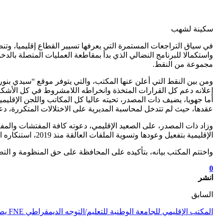
سكينة لشهب
في سياق التراجعات المستمرة التي يعرفها تسيير القطاع إقليميا، وتنص
واستكمالا للبرنامج النضالي الذي بدأ بمقاطعة العمليات المتصلة بالد
مجموعة من النقط.
ومن بين النقط التي أعلن عنها المكتب، والتي يتوفر موقع “سيدي بنور
إعلانه دعم كل القرارات المتخذة وانخراطه اللامشروط في كل الأشكال النضالية و
أما جهويا، يضيف ذات المصدر، تحيته عاليا كل المكاتب واللجن الإقليمي
عقدها، حيث لم تتدخل لمحاسبة المديرية على الاختلالات المتكررة، دعم
الإقليمية بتفعيل وعودها وتسوية الملفات العالقة منذ 2019، استنكاره التأخير المتعمد لإرسال تقارير الزيارة والتفتيش المنجزة من طرف المفتشات والمفتشين.
واختتم المكتب بيانه، بتأكيده على المحافظة على حق المنظومة و ال
0
انشر
السابق
المكتب الإقليمي للجامعة الوطنية للتعليم/التوجه الديمقراطي FNE يصدر بيانا ناريا ويصف الشأن التعليمي بالكارثي