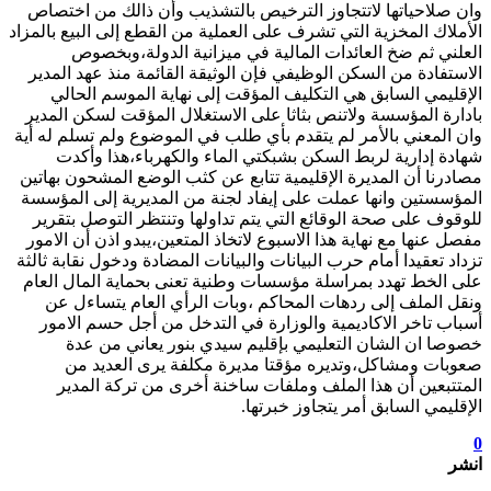
وان صلاحياتها لاتتجاوز الترخيص بالتشذيب وأن ذالك من اختصاص
الأملاك المخزية التي تشرف على العملية من القطع إلى البيع بالمزاد
العلني ثم ضخ العائدات المالية في ميزانية الدولة،وبخصوص
الاستفادة من السكن الوظيفي فإن الوثيقة القائمة منذ عهد المدير
الإقليمي السابق هي التكليف المؤقت إلى نهاية الموسم الحالي
بادارة المؤسسة ولاتنص بثاثا على الاستغلال المؤقت لسكن المدير
وان المعني بالأمر لم يتقدم بأي طلب في الموضوع ولم تسلم له أية
شهادة إدارية لربط السكن بشبكتي الماء والكهرباء،هذا وأكدت
مصادرنا أن المديرة الإقليمية تتابع عن كثب الوضع المشحون بهاتين
المؤسستين وانها عملت على إيفاد لجنة من المديرية إلى المؤسسة
للوقوف على صحة الوقائع التي يتم تداولها وتنتظر التوصل بتقرير
مفصل عنها مع نهاية هذا الاسبوع لاتخاذ المتعين،يبدو اذن أن الامور
تزداد تعقيدا أمام حرب البيانات والبيانات المضادة ودخول نقابة ثالثة
على الخط تهدد بمراسلة مؤسسات وطنية تعنى بحماية المال العام
ونقل الملف إلى ردهات المحاكم ،وبات الرأي العام يتساءل عن
أسباب تاخر الاكاديمية والوزارة في التدخل من أجل حسم الامور
خصوصا ان الشان التعليمي بإقليم سيدي بنور يعاني من عدة
صعوبات ومشاكل،وتديره مؤقتا مديرة مكلفة يرى العديد من
المتتبعين أن هذا الملف وملفات ساخنة أخرى من تركة المدير
الإقليمي السابق أمر يتجاوز خبرتها.
0
انشر