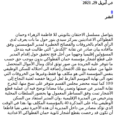
في
أبريل 29, 2021
0
انشر
يتواصل مسلسل الاحتقان بثانويتي للا فاطمة الزهراء وحمان
الفطواكي الاعداديتين بمركز سيدي بنور حول ما بات يعرف لدى
الرأي العام بالخروقات والفضائح الخطيرة لمدير المؤسستين وفق
ماافاده بيان صادر عن نقابة “الكدش” التي طالبت فيه بتدخل
المسؤولين إقليميا وجهويا من أجل فتح تحقيق حول إقدام المدير
على قطع أشجار مؤسسة حمان الفطواكي بدون موجب حق حسب
ما تتوفر عليه الجريدة من صور توثق لذلك ومآل الأموال المتحصل
عليها من عملية بيع تلك الاشجار،إضافة الى احتلاله للسكن الوظيفي
بنفس المؤسسة التي هو مكلف بها فقط،وغيرها من الخروقات التي
تعود الى نهاية الموسم الفارط لعل ابرزها خفضه لعتبة النجاح إلى
9\10 كما تبينه محضر مجلس القسم متوفر على نسخ منها، لتخرج
نقابة المدير عن صمتها وتصدر بيانا مضادا توضح فيه أن عملية قطع
الأشجار تمت وفق المساطر المعمول بها بحضور السلطات المحلية
وبترخيص من المديرة الإقليمية ،وان المدير استفاد من السكن
الوظيفي بناء على المذكرة 40 بالمؤسسة المكلف بها ،هذا في الوقت
الذي تؤكد مصادر من داخل المديرية أن هذه الأخيرة تنفي نفيا قاطعا
أن تكون قد رخصت بقطع أشجار ثانوية حمان الفطواكي الاعدادية