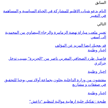
السابق
البام يدعو شباب الاقليم للمشاركة في الحياة السياسية و المساهمة
في التغيير
التالي
تغيير ملعب مباراة نهضة الزمامرة والرجاء البيضاوي من المحمدية
إلى آسفي
قد يعجبك ايضا
المزيد عن المؤلف
اخبار وطنبة
فاصيل طرد الصحافي المغربي ناصر من “الجزيرة” بسبب تدخل
جزائري
اخبار وطنبة
مفتشون من وزارة الداخلية يحلون بجماعة أولاد سي بوحيا للتحقيق
في صفقات و مشاريع
اخبار وطنبة
طنجة : تفكيك خلية إرهابية موالية لتنظيم “داعش”