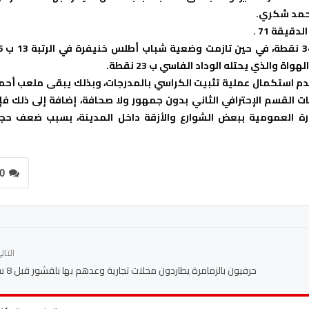
أحمد شكري.
يقة 71 .
وبهذا الفوز الثمين يصبح نهضة
عدم استكمال عملية تثبيت الكراسي بالمدرجات، وبذلك يبقى ملعب أحم
ت القسم الإحترافي الثاني بدون جمهور ولا صحافة، إضافة إلى ذلك فإ
إنارة العمومية ببعض الشوارع والأزقة داخل المدينة، بسبب ضعف حج
0
التا
حرفيون بالزمامرة يطاردون محلات تجارية وعدهم بها بلقشور قبل 8 سنوات