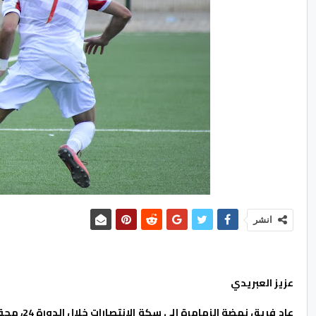
انشر
عزيز العبريدي
عاد فريق