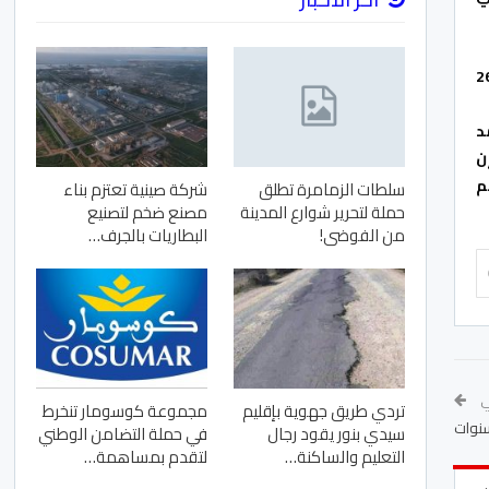
 الزمامرة في الرتبة الخامسة ب 34 نقطة، في حين تازمت وضعية شباب أطلس خنيفرة في الرتبة 13 ب 26
د
ن
م
سلطات الزمامرة تطلق
شركة صينية تعتزم بناء
حملة لتحرير شوارع المدينة
مصنع ضخم لتصنيع
من الفوضى!
البطاريات بالجرف…
لي
تردي طريق جهوية بإقليم
مجموعة كوسومار تنخرط
سيدي بنور يقود رجال
في حملة التضامن الوطني
التعليم والساكنة…
لتقدم بمساهمة…