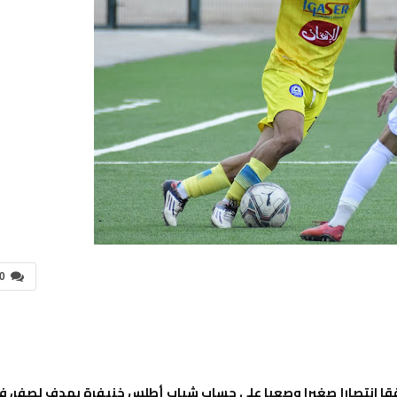
0
 نهضة الزمامرة إلى سكة الانتصارات خلال الدورة 24، محققا انتصارا صغيرا وصعبا على حساب شباب أطلس خنيفرة بهدف لصفر،