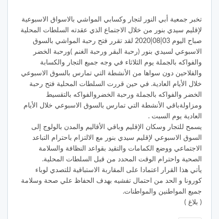
تخبر جمعية أبي النور لتجار وكسابي المواشي بالاسواق الاسبوعية
لإقليم سيدي بنور من خلال الاجتماع الذي عقدته السلطات المحلية
صباح اليوم 03|08|2020 لقد تقرر فتح رحبة المواشي بالسوق
الاسبوعي لسيدي بنور (رحبة البقر ورحبة الغنم )ورحبة الخضر
والفواكه بالجملة يوم الثلاثاء في وجه جميع التجار والكسابة
والفلاحين دون سواها من الأنشطة التي تمارس بالسوق الاسبوعي
خلال الأيام العادية. في حين قررت السلطات المحلية فتح رحبة
الخضر والفواكه بالجملة ورحبة الخضروالفواكه بالتقسيط
ومزاولةباقي الأنشطة التي تمارس بالسوق الاسبوعي خلال الأيام
العادية يوم السبت .
يسمح للتجار وسكان الإقليم وباقي الأقاليم والمدن بالولوج إلى
السوق الاسبوعي لإقليم سيدي بنور مع الالتزام باحترام التباعد
الاجتماعي ووضع الكمامات والتقيد بقواعد النظافة والسلامة
الصحية واحترام الوقت المحدد من قبل السلطات المحلية.
يأتي هذا القرار اعتمادا على المقاربة الاستباقية للتصدي لوباء
كورونا و الحد من احتمال تفشيه بهدف الحفاظ علي صحة وسلامة
جميع المواطنين والمواطنات.
( بلاغ )