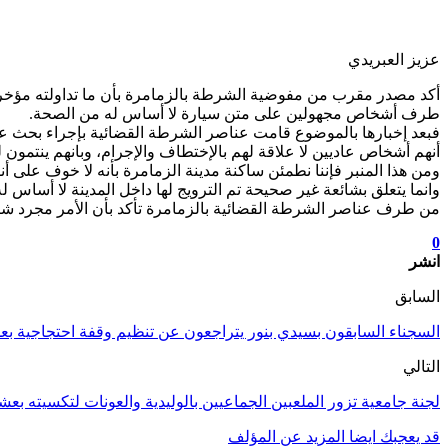
عزيز العبريدي
أكد مصدر مقرب من مفوضية الشرطة بالزمامرة بأن ما تداولته مؤخر
طرف أشخاص مجهولين على متن سيارة لا أساس له من الصحة.
فبعد إخبارها بالموضوع قامت عناصر الشرطة القضائية بإجراء بحث عمي
أنهم أشخاص عاديين لا علاقة لهم بالإختطاف والإجرام، وبانهم ينتمون لج
ومن هذا المنبر فإننا نطمئن ساكنة مدينة الزمامرة بأنه لا خوف على أن
وانما يتعلق بشائعة غير صحيحة تم الترويج لها داخل المدينة لا أساس 
من طرف عناصر الشرطة القضائية بالزمامرة تأكد بأن الأمر مجرد شا
0
انشر
السابق
السجناء السابقون بسيدي بنور يتراجعون عن تنظيم وقفة احتجاجية بعد
التالي
لجنة جامعية تزور الملعبين الجماعيين بالوليدية والعونات لتكسيته 
قد يعجبك ايضا
المزيد عن المؤلف