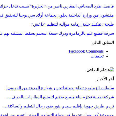
فاصيل طرد الصحافي المغربي ناصر من “الجزيرة” بسبب تدخل جزائ
مفتشون من وزارة الداخلية يحلون بجماعة أولاد سي بوحيا للتحقيق 
طنجة : تفكيك خلية إرهابية موالية لتنظيم “داعش”
سرقة قطيع غنم بالزمامرة ودرك جمعة اسحيم يسقط المشتبه بهم 
السابق
التالي
Facebook Comments
تعليقات
آخر الأخبار
سلطات الزمامرة تطلق حملة لتحرير شوارع المدينة من الفوضى!
شركة صينية تعتزم بناء مصنع ضخم لتصنيع البطاريات بالجرف…
تردي طريق جهوية بإقليم سيدي بنور يقود رجال التعليم والساكنة…
مجموعة كوسومار تنخرط في حملة التضامن الوطني لتقدم بمساهمة