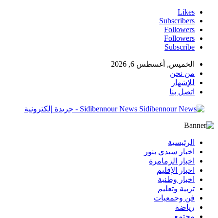
Likes
Subscribers
Followers
Followers
Subscribe
الخميس, أغسطس 6, 2026
من نحن
للإشهار
اتصل بنا
Sidibennour News - جريدة إلكترونية
الرئيسية
اخبار سيدي بنور
اخبار الزمامرة
اخبار الإقليم
اخبار وطنبة
تربية وتعليم
فن وجمعيات
رياضة
مجتمع