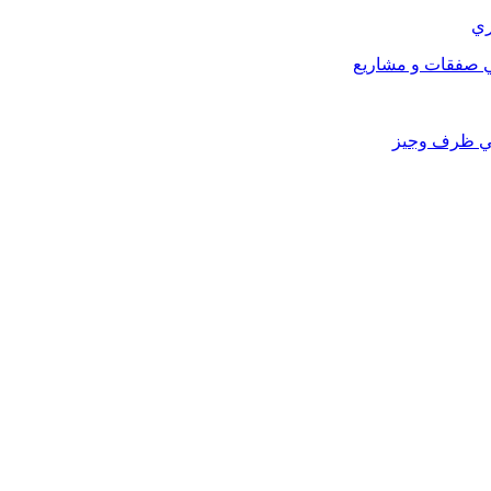
ري
في صفقات و مشاريع
في ظرف وجيز
…