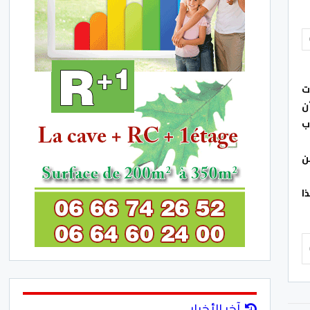
ت
ن
ب
ن
ا
آخر الأخبار