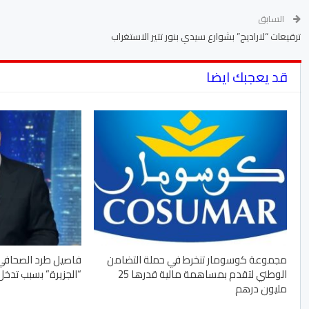
السابق
ترقيعات “لاراديج” بشوارع سيدي بنور تتير الاستغراب
قد يعجبك ايضا
مجموعة كوسومار تنخرط في حملة التضامن
فاصيل طرد الصحافي
الوطني لتقدم بمساهمة مالية قدرها 25
“الجزيرة” بسبب تدخل
مليون درهم