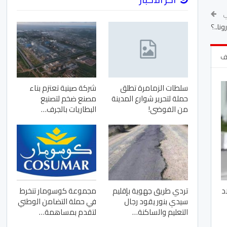
لي
نا..؟
لف
سلطات الزمامرة تطلق
شركة صينية تعتزم بناء
حملة لتحرير شوارع المدينة
مصنع ضخم لتصنيع
من الفوضى!
البطاريات بالجرف…
تردي طريق جهوية بإقليم
مجموعة كوسومار تنخرط
د
سيدي بنور يقود رجال
في حملة التضامن الوطني
التعليم والساكنة…
لتقدم بمساهمة…