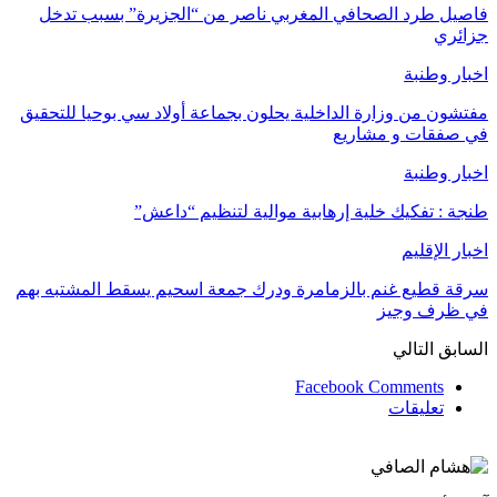
فاصيل طرد الصحافي المغربي ناصر من “الجزيرة” بسبب تدخل
جزائري
اخبار وطنبة
مفتشون من وزارة الداخلية يحلون بجماعة أولاد سي بوحيا للتحقيق
في صفقات و مشاريع
اخبار وطنبة
طنجة : تفكيك خلية إرهابية موالية لتنظيم “داعش”
اخبار الإقليم
سرقة قطيع غنم بالزمامرة ودرك جمعة اسحيم يسقط المشتبه بهم
في ظرف وجيز
السابق
التالي
Facebook Comments
تعليقات