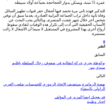
عمره 51 سنة، ويسكن بدوار الحجاحجة بجماعة أولاد سبيطة.
للتذكير فهذه ثاني مرة تحصد فيها أشغال حفر قنوات تطهير السائل
وفاة ثانية داخل تراب الجماعة الترابية الغنادرة، بعدما سبق أن توفي
شخص آخر خلال شهر غشت المنصرم، وبالتالي يجب البحث عن
الأسباب الحقيقية التي أدت إلى تكرار هذه الوفيات لتفادي سقوط
أرواح أخرى بهذا المشروع في المستقبل لا سيما أن الأشغال لا زالت
مستمرة.
0
انشر
السابق
بوكوطة يجري حركة انتقالية في صفوف رجال السلطة بإقليم
سيدي بنور
التالي
نهضة الزمامرة يستضيف الإتحاد الزموري للخميسات بملعب العربي
الزاولي بالبيضاء
قد يعجبك ايضا
المزيد عن المؤلف
اخبار وطنبة