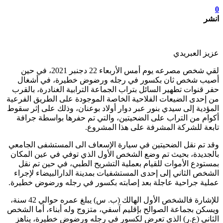
0
انشر
عزيز العبريدي
لقي شخص مصرعه يوم أمس الأربعاء 22 دجنبر 2021، في حين
أصيب شخص ثان بكسور في رجله ورضوض خطيرة، في أشغال
حفر قنوات تطهير السائل بتراب الجماعة الترابية الغنادرة، بالقرب
من إحدى الضيعات الفلاحية الخاصة الموجودة على الطريق الفرعية
المؤدية إلى سيدي بنور عبر دوار أولاد بوعنان، وذلك على إثر سقوط
أكوام من التراب على الضحيتين، والتي تم حفرها بواسطة جرافة
تابعة للشركة المشرفة على هذا المشروع.
وقد تم نقل الضحيتين في سيارة الإسعاف الى المستشفى الجامعي
بالجديدة، بحيث تم وضع الشخص الأول الذي توفي في عين المكان
بمستودع الأموات للقيام بعملية التشريح الطبي، في حين تم نقل
الشخص الثاني إلى إحدى المستشفيات بمدينة الدارالبيضاء لإجراء
عملية جراحية عاجلة بعد إصابته بكسور في رجله ورضوض خطيرة.
للإشارة فالشخص الأول الهالك (ب. س) يبلغ عمره حوالي 42 سنة،
ويسكن بجماعة الصوالح بإقليم آسفي، متزوج وله أبناء، أما الشخص
الثاني (ع.ر) الذي تعرض لكسور في رجله ورضوض خطيرة، يناهز