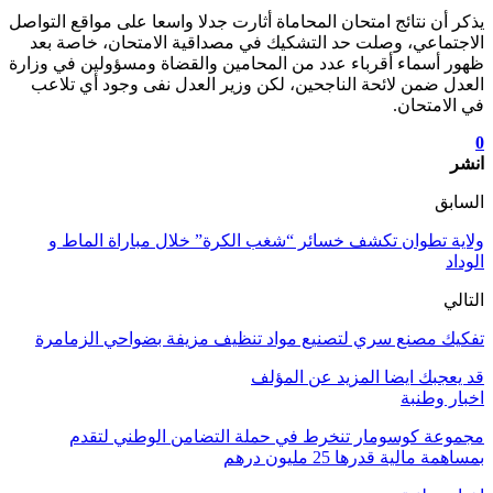
يذكر أن نتائج امتحان المحاماة أثارت جدلا واسعا على مواقع التواصل
الاجتماعي، وصلت حد التشكيك في مصداقية الامتحان، خاصة بعد
ظهور أسماء أقرباء عدد من المحامين والقضاة ومسؤولين في وزارة
العدل ضمن لائحة الناجحين، لكن وزير العدل نفى وجود أي تلاعب
في الامتحان.
0
انشر
السابق
ولاية تطوان تكشف خسائر “شغب الكرة” خلال مباراة الماط و
الوداد
التالي
تفكيك مصنع سري لتصنيع مواد تنظيف مزيفة بضواحي الزمامرة
قد يعجبك ايضا
المزيد عن المؤلف
اخبار وطنبة
مجموعة كوسومار تنخرط في حملة التضامن الوطني لتقدم
بمساهمة مالية قدرها 25 مليون درهم