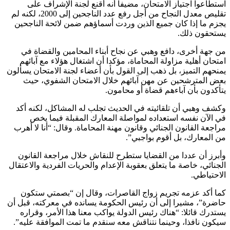
استطاعوا اجتياز الامتحان، مضيفا أنه أقنع لجنة الإشراف على
تقليص معدل النجاح من أجل رفع عدد الناجحين إلى 2000، لكنه لم
يجزم ما إذا كان جميع الذين وردت أسماؤهم ضمن لائحة الناجحين
يستحقون ذلك.
من جهة أخرى، دافع وهبي عن نجاح أبناء المحامين والقضاة في
امتحان أهلية مزاولة المحاماة، مؤكدا أن اشتغال هؤلاء مع آبائهم
يمنحهم التميز، بل ذهب إلى القول بأن أعضاء لجنة الامتحان يسألون
بعض المترشحين عن مهن آبائهم خلال الامتحان الشفوي، حيث
يتأكدون بأن آباءهم قضاة أو محامون.
وكشف وهبي أن تلقائيته في الحديث تجلب له المشاكل، لكنه أكد
في الآن نفسه استعداده لمواصلة المعارك المقبلة فيما يخص
مراجعة القانون الجنائي وقانون مهنة المحاماة. وقال: “أنا لا أهرب
من المعارك، بل أقوم بواجبي”.
وأبرز أن عددا من القضايا ستطرح للنقاش خلال مراجعة القانون
الجنائي، خاصة ما يتعلق بعقوبة الإعدام والحريات الفردية والاعتقال
الاحتياطي.
كما أكد عزمه تجريم زواج القاصرات، وقال إن “بصمتي ستكون
حاضرة”، مشيرا إلى أن رئيس الحكومة يسانده في معركته، قبل أن
يستدرك قائلا: “هناك رئيس الدولة يواكب معنا هذا الأمر، وقراره
سيكون نافذا، وحينما نتناقش معه سنقدم ما تمت الموافقة عليه”.