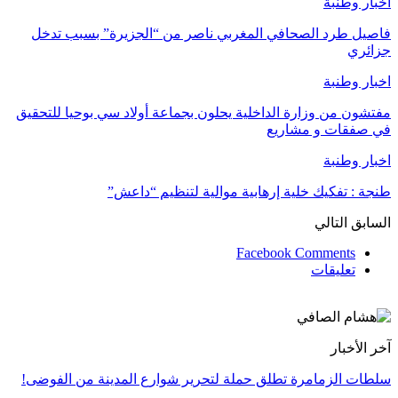
اخبار وطنبة
فاصيل طرد الصحافي المغربي ناصر من “الجزيرة” بسبب تدخل
جزائري
اخبار وطنبة
مفتشون من وزارة الداخلية يحلون بجماعة أولاد سي بوحيا للتحقيق
في صفقات و مشاريع
اخبار وطنبة
طنجة : تفكيك خلية إرهابية موالية لتنظيم “داعش”
السابق
التالي
Facebook Comments
تعليقات
آخر الأخبار
سلطات الزمامرة تطلق حملة لتحرير شوارع المدينة من الفوضى!