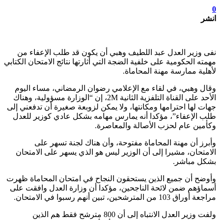
0
انشر
نفى وزير العدل عبد اللطيف وهبي أن يكون قد طلب الإعفاء من
مهمته الحكومية على خلفية الضجة التي أثارتها نتائج الامتحان الكتابي
لأهلية ممارسة مهنة المحاماة.
وقال وهبي، في لقاء مع الإعلامي رضوان الرمضاني، مساء اليوم
الأحد على القناة التلفزية الثانية 2M، إن “الوزارة مسؤولية، وهناك
جهات لها احترامها ومكانتها، ولا يمكن لزوبعة صغيرة أن تدفعني إلى
طلب الإعفاء”، مؤكدا أنه يمارس مهامه بشكل عادي كوزير للعدل
وكأمين عام لحزب الأصالة والمعاصرة.
وأبرز أن مهنة المحاماة مفتوحة، وأن هناك لجنة تسهر على
الامتحان، مشيرا إلى أن الوزير ليس هو الذي يسهر على الامتحان
بشكل مباشر.
وأوضح أن جميع الذين يستحقون النجاح في امتحان المحاماة ظهرت
أسماؤهم ضمن لائحة الناجحين، مؤكدا أن وزارة العدل وافقت على
مراجعة أوراق 103 من المترشحين، تبين أنهم رسبوا في الامتحان.
ولفت وزير العدل الانتباه إلى أن 800 مترشح فقط هم الذين