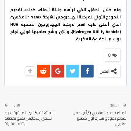
‎وتم خلال الحفل، الذي ترأسه جلالة الملك، كذلك، تقديم
النموذج الأولي لمركبة الهيدروجين لشركة NamX “نامكس”،
الذي أطلق عليه اسم مركبة الهيدروجين النفعية HUV
(Hydrogen Utility Vehicle)، والتي وشّح صاحبها فوزي نجاح
بوسام الكفاءة الفكرية.
0
انشر
السابق
التالي
الملك محمد السادس يترأس حفل
بالاستعانة بكاميرا المراقبة.. درك
تقديم نموذج سيارة أول مُصَنع
سيدي إسماعيل يطيح بعصابة
مغربي
ل”الفراقشية”