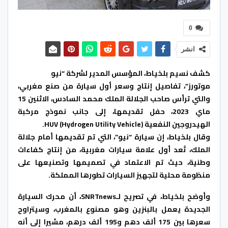
0
انشر
‎موتورز”، تفاصيل إنتاج وسعر أول سيارة من صنع مغربي،
والتي ترأس صاحب الجلالة الملك محمد السادس، الاثنين 15
ماي 2023، حفل تقديمها، إلى جانب نموذج مركبة
الهيدروجين النفعية HUV (Hydrogen Utility Vehicle).
‎وقال بلخياط، إن سيارة “نيو”، التي تم تقديمها أمام جلالة
الملك، تُعد أول علامة سيارات مغربية، من إنتاج كفاءات
وطنية، حيث تم الاعتماد في تصميمها وتصنيعها على
منظومة محلية لتجهيز السيارات تطورها المملكة.
‎وأوضح بلخياط، في تصريح لـSNRTnews، أن محرك السيارة
الجديدة يعمل بالبنزين وهو مصنوع بالمغرب، وسيتراوح
سعرها بين 175 ألف دهم و195 ألف درهم، مشيرا إلى أنه