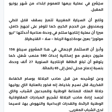
سيُشرع في عملية بيعها للعموم ابتداء من شهر يونيو
المقبل.
‎وتابع أن السيارة المغربية تتميز بسقف قابل للطي
وبصندوق من الحجم الكبير، كما تتوفر على تجهيز كامل،
مبرزا أن عملية إنتاجها ستتم في وحدة صناعية أحدثتها “نيو
موتورز” بعين عودة (جهة الرباط – سلا – القنيطرة).
‎وأبرز أن الاستثمار الإجمالي في هذا المشروع سيبلغ 156
مليون درهم، مع إمكانية إحداث 580 منصب شغل، كما
يتوقع أن تبلغ الطاقة الإنتاجية السنوية 27 ألف وحدة،
بنسبة إدماج محلي تصل إلى 65 بالمائة.
‎وعن توشيحه من قبل صاحب الجلالة بوسام الكفاءة
الفكرية، قال نسيم بلخياط، إنه فخور بالعناية التي يوليها
جلالة الملك للصناعة الوطنية وللمبدعين الشباب، والتي
تجسد إرادة صاحب الجلالة تشجيع المبادرات المقاولاتية
الوطنية الرائدة والقدرات الإبداعية والنهوض بها، لاسيما
لدى الشباب المغربي.