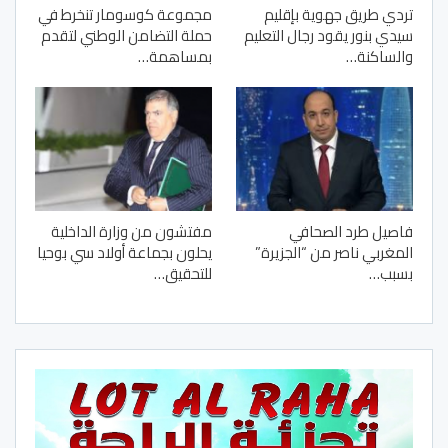
تردي طريق جهوية بإقليم
مجموعة كوسومار تنخرط في
سيدي بنور يقود رجال التعليم
حملة التضامن الوطني لتقدم
والساكنة…
بمساهمة…
فاصيل طرد الصحافي
مفتشون من وزارة الداخلية
المغربي ناصر من “الجزيرة”
يحلون بجماعة أولاد سي بوحيا
بسبب…
للتحقيق…