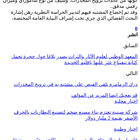
كونها من عائدات ترويح المخدرات، وسيف من نوع ساموراي وميزان
رقمي مدقق..
وقد تم إخضاع المشتبه فيهم لتدبير الحراسة النظرية رهن إشارة
البحث القضائي الذي جرى تحت إشراف النيابة العامة المختصة،
0
انشر
السابق
المعهد الوطني لعلوم الآثار والتراث يصدر بلاغا حول حجرة تحمل
كتابة تيفيناغ عثر عليها بإقليم الجديدة
التالي
درك الزمامرة يلقي القبض على مشتبه به في ترويج المخدرات
قد يعجبك ايضا
المزيد عن المؤلف
اخبار محلية
شركة صينية تعتزم بناء مصنع ضخم لتصنيع البطاريات بالجرف
الأصفر بقيمة 2 مليار دولار
اخبار وطنبة
فاصيل طرد الصحافي المغربي ناصر من “الجزيرة” بسبب تدخل