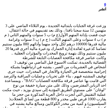
0
انشر
وزعت غرفة الجنايات بابتدائية الجديدة ، يوم الثلاثاء الماضي على 3
متهمين 12 سنة سجنا نافذا ، وذلك بعد تقديمهم في حالة اعتقال،
حيث قضت بإدانة المتهم الأول(ع م) ب 5 سنوات والمتهم الثاني ( م
م ) ب 4 سنوات وعلى المتهم الثالت ( ج م ) ب 3 سنوات وغرامة
مالية قدرها 100000 درهم لكل واحد منهما وأدائهم 880 مليون سنتيم
تضامنا كذعيرة لفائدة إدارة الجمارك ودعيرة مالية أخرى قدرها 20
مليون سنتيم وذلك بتهمة ترويج المخدرات والمؤثرات العقلية ..
وكانت عناصر فرقة مكافحة العصابات التابعة للشرطة
القضائية بالجديدة، تمكنت الاسبوع قبل الماضي من توقيف 3
أشخاص في العشرينات من العمر ، يشتبه في ارتباطهما بشبكة
إجرامية متخصصة في الحيازة والاتجار في المخدرات. حيث جرى
توقيف المشتبه فيهم ، بناء على تحريات وعمليات المراقبة والترصد
التي قامت بها عناصر فرقة مكافحة العصابات”BAG” ، وبمساعدة
احد الزباىن المفترضين، وذلك على متن سيارة خفيفة من نوع
“لوغان” على مستوى الطريق المؤدية إلى سيدي بوزيد ، حيث مكنت
عملية التفتيش التي أنجزت داخل العربة المذكورة من حجز ما
يقارب 1000 قرص طبي مخدر و 800 قطعة من لصا ق العجلات(
السيلسيون) و كمية من مخدر الكوكايين ومبالغ مالية يشتبه في