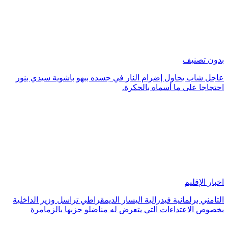
بدون تصنيف
عاجل شاب يحاول إضرام النار في جسده ببهو باشوية سيدي بنور
احتجاجا على ما أسماه بالحكرة.
اخبار الإقليم
التامني برلمانية فيدرالية اليسار الديمقراطي تراسل وزير الداخلية
بخصوص الاعتداءات التي يتعرض له مناضلو حزبها بالزمامرة